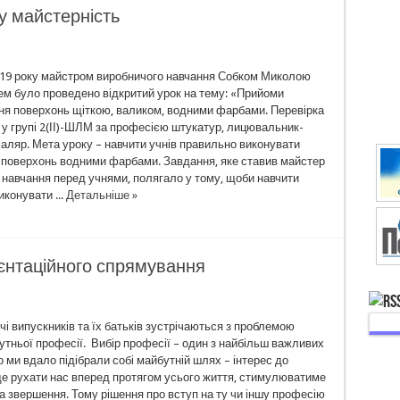
 майстерність
019 року майстром виробничого навчання Собком Миколою
м було проведено відкритий урок на тему: «Прийоми
я поверхонь щіткою, валиком, водними фарбами. Перевірка
» у групі 2(ІІ)-ШЛМ за професією штукатур, лицювальник-
аляр. Мета уроку – навчити учнів правильно виконувати
поверхонь водними фарбами. Завдання, яке ставив майстер
 навчання перед учнями, полягало у тому, щоби навчити
конувати ...
Детальніше »
єнтаційного спрямування
і випускників та їх батьків зустрічаються з проблемою
тньої професії. Вибір професії – один з найбільш важливих
о ми вдало підібрали собі майбутній шлях – інтерес до
де рухати нас вперед протягом усього життя, стимулюватиме
 та звершення. Тому рішення про вступ на ту чи іншу професію