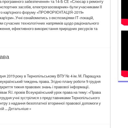
та програмного забезпечення» та 14-Б СЕ «Слюсар з ремонту
нспортних засобів, електрогазозварник» були учасниками ІІ
ого кар’єрного форуму «ПРОФОРІЄНТАЦІЯ-2019»
кар’єри». Учні ознайомились з експозиціями ІТ-локацій,
ми сучасних технологічних напрямків щодо раціонального
ження, ефективного використання природних ресурсів та
рава
удня 2019 року в Тернопільському ВПУ № 4 ім. М. Паращука
еукраїнський тиждень права. Згідно плану роботи 9 грудня
дкриття тижня правових знань і правової інформації.
вак Я.І. провів Всеукраїнський урок права на тему: «Права
грудня учні зустрілися з представниками Тернопільського
нтру з надання безоплатної вторинної правової допомоги у
й ...
Детальніше »