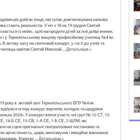
діями рік добігає кінця, наступає довгоочікувана казкова
ива стають реальністю. У ніч з 18 на 19 грудня Святий
кається із небес, щоб нагородити дітей за їхні добрі вчинки.
о і у Тернопільському вищому професійному училищі №4 ім.
 В актову залу на святковий концерт, у гості до учнів та
училища завітав Святий Миколай ...
Детальніше »
19 року в актовій залі Тернопільського ВПУ №4 ім.
відбувся огляд-конкурс вертепів, колядок та щедрівок
ронька 2020». У конкурсі взяли участь чні груп № 12-СТ, 13-
, 14-Б СЕ, 15-СВ, 1-А СЕ, 1-Б СЕ, 2-ШЛМ, які
и на сцені оригінальні театралізовані постановки та
ою артистичність, щире, милозвучне і емоційне виконання
іншувань. Конкурс ...
Детальніше »