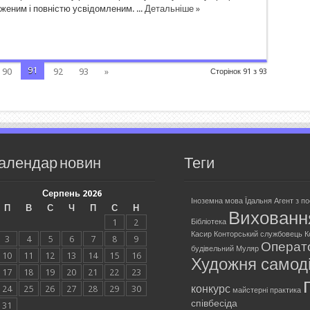
женим і повністю усвідомленим. ...
Детальніше »
91
90
92
93
»
Сторінок 91 з 93
алендар новин
Теги
Серпень 2026
Іноземна мова
Їдальня
Агент з п
П
В
С
Ч
П
С
Н
Вихованн
1
2
Бібліотека
Касир
Конторський службовець
К
3
4
5
6
7
8
9
Операт
будівельний
Муляр
10
11
12
13
14
15
16
Художня самоді
17
18
19
20
21
22
23
конкурс
24
25
26
27
28
29
30
майстерні
практика
співбесіда
31