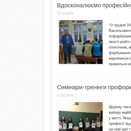
Вдосконалюємо професійну
13.12.2019
13 грудня 2
Васильовиче
пофарбуванн
якості робіт
плиточник, м
фарбування 
виробничого
правильно ви
Семінари-тренінги профорі
13.12.2019
Щороку тисяч
вибору майбу
у житті. Якщ
професії бу
на нові ідеї