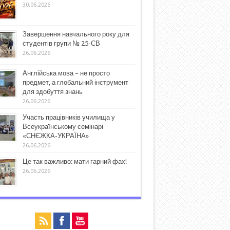
30.06.2026
Завершення навчального року для
студентів групи № 25-СВ
26.06.2026
Англійська мова – не просто
предмет, а глобальний інструмент
для здобуття знань
26.06.2026
Участь працівників училища у
Всеукраїнському семінарі
«СНЄЖКА-УКРАЇНА»
26.06.2026
Це так важливо: мати гарний фах!
26.06.2026