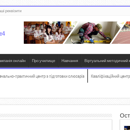
ші реквізити
ампанія онлайн
Про училище
Навчання
Віртуальний методичний к
вчально-практичний центр з підготовки слюсарів
Кваліфікаційний центр
Ост