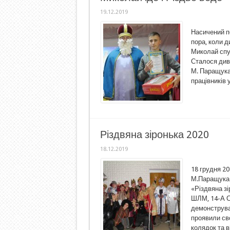
19.12.2019
Насичений по
пора, коли д
Миколай спус
Сталося див
М. Паращука.
працівників 
Різдвяна зіронька 2020
18.12.2019
18 грудня 20
М.Паращука 
«Різдвяна зі
ШЛМ, 14-А СЕ
демонструвал
проявили св
колядок та в