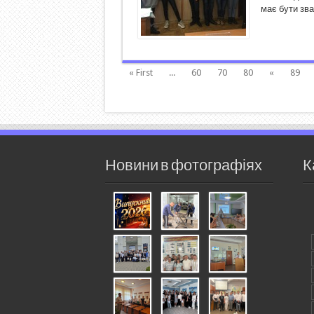
має бути зва
« First
...
60
70
80
«
89
Новини в фотографіях
К