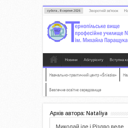
Зворотній зв’язок
На
субота , 8 серпня 2026
Новини
Абітурієнту
Вступна к
Навчально-практичний центр «Śniezka»
На
Безпечне освітнє середовище
Архів автора: Nataliya
Миколай іде і Різдво веде