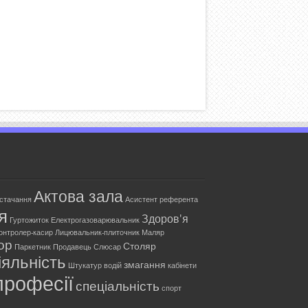
Актова зала
остачання
Асистент референта
я
Здоров'я
Гуртожиток
Електрогазоварювальник
онтролер-касир
Лицювальник-плиточник
Маляр
ор
Столяр
Паркетник
Продавець
Слюсар
яльність
змагання
Штукатур
водій
кабінети
професії
спеціальність
спорт