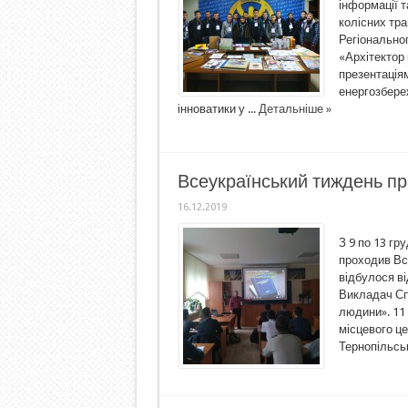
інформації 
колісних тра
Регіональн
«Архітектор 
презентація
енергозбере
інноватики у ...
Детальніше »
Всеукраїнський тиждень п
16.12.2019
З 9 по 13 гр
проходив Вс
відбулося ві
Викладач Спі
людини». 11 
місцевого це
Тернопільські