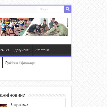
абінет
Документи
Атестація
Публічна інформація
анні новини
Випуск 2026