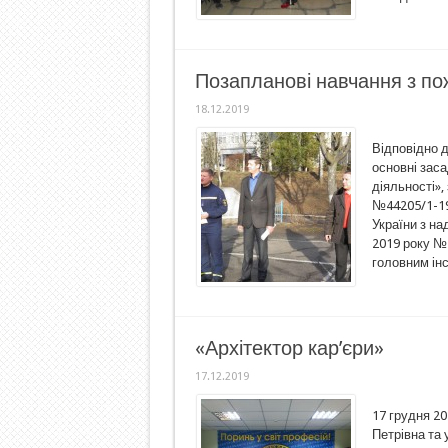
Позапланові навчання з по
18.12.2019
Відповідно д
основні зас
діяльності»,
№44205/1-19
України з на
2019 року № 
головним інс
«Архітектор кар’єри»
17.12.2019
17 грудня 2
Петрівна та 