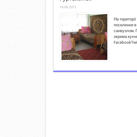
14.06.2013
На території
поселення в 
санвузлом. Г
окрема кухня
FacebookTwi