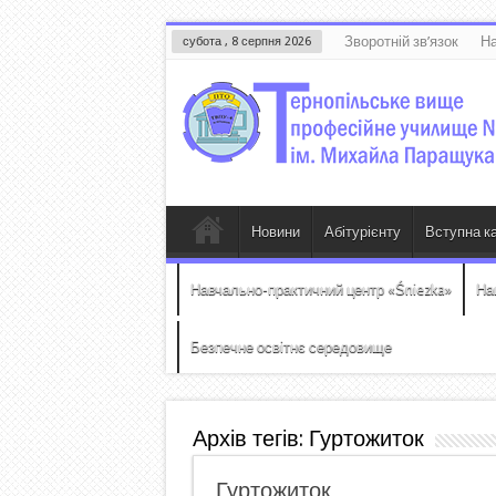
Зворотній зв’язок
На
субота , 8 серпня 2026
Новини
Абітурієнту
Вступна к
Навчально-практичний центр «Śniezka»
На
Безпечне освітнє середовище
Архів тегів:
Гуртожиток
Гуртожиток