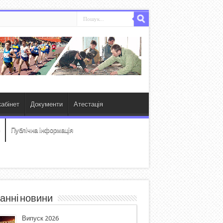
абінет
Документи
Атестація
Публічна інформація
анні новини
Випуск 2026