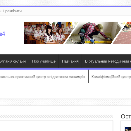
ші реквізити
ампанія онлайн
Про училище
Навчання
Віртуальний методичний к
вчально-практичний центр з підготовки слюсарів
Кваліфікаційний центр
Ост