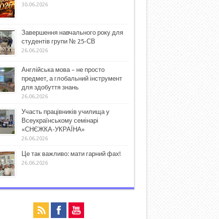
30.06.2026
Завершення навчального року для
студентів групи № 25-СВ
26.06.2026
Англійська мова – не просто
предмет, а глобальний інструмент
для здобуття знань
26.06.2026
Участь працівників училища у
Всеукраїнському семінарі
«СНЄЖКА-УКРАЇНА»
26.06.2026
Це так важливо: мати гарний фах!
26.06.2026