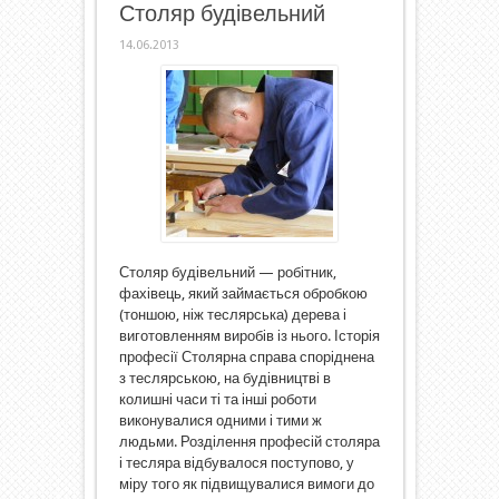
Столяр будівельний
14.06.2013
Столяр будівельний — робітник,
фахівець, який займається обробкою
(тоншою, ніж теслярська) дерева і
виготовленням виробів із нього. Історія
професії Столярна справа споріднена
з теслярською, на будівництві в
колишні часи ті та інші роботи
виконувалися одними і тими ж
людьми. Розділення професій столяра
і тесляра відбувалося поступово, у
міру того як підвищувалися вимоги до