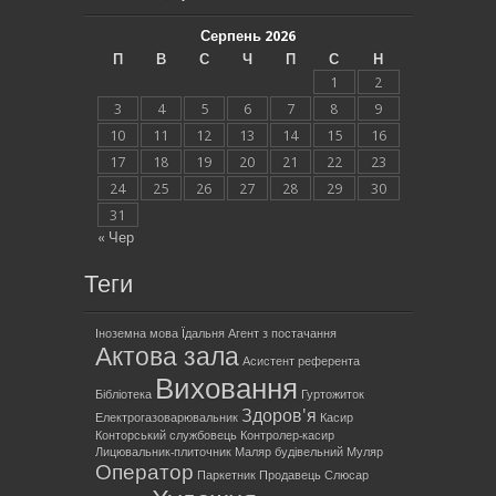
Серпень 2026
П
В
С
Ч
П
С
Н
1
2
3
4
5
6
7
8
9
10
11
12
13
14
15
16
17
18
19
20
21
22
23
24
25
26
27
28
29
30
31
« Чер
Теги
Іноземна мова
Їдальня
Агент з постачання
Актова зала
Асистент референта
Виховання
Бібліотека
Гуртожиток
Здоров'я
Електрогазоварювальник
Касир
Конторський службовець
Контролер-касир
Лицювальник-плиточник
Маляр будівельний
Муляр
Оператор
Паркетник
Продавець
Слюсар