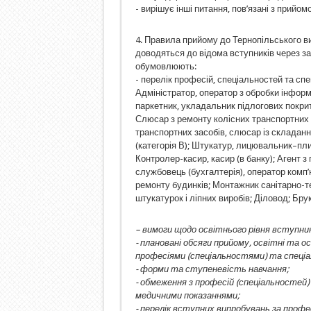
- вирішує інші питання, пов’язані з прийом
4. Правила прийому до Тернопільського 
доводяться до відома вступників через зас
обумовлюють:
- перелік професій, спеціальностей та спе
Адміністратор, оператор з обробки інформ
паркетник, укладальник підлогових покрит
Слюсар з ремонту колісних транспортних 
транспортних засобів, слюсар із складанн
(категорія В); Штукатур, лицювальник–пл
Контролер-касир, касир (в банку); Агент 
службовець (бухгалтерія), оператор комп
ремонту будинків; Монтажник санітарно-т
штукатурок і ліпних виробів; Діловод; Брук
– вимоги щодо освітнього рівня вступник
- плановані обсяги прийому, освітні та ос
професіями (спеціальностями) та спеціал
- форми та ступеневість навчання;
- обмеження з професій (спеціальностей)
медичними показаннями;
- перелік вступних випробувань за профес