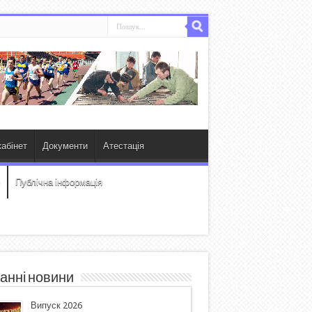
абінет
Документи
Атестація
Публічна інформація
анні новини
Випуск 2026