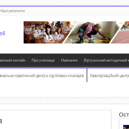
Наші реквізити
ампанія онлайн
Про училище
Навчання
Віртуальний методичний к
вчально-практичний центр з підготовки слюсарів
Кваліфікаційний центр
Ост
я