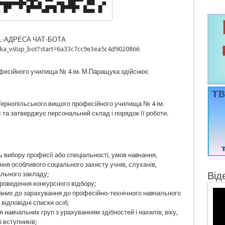
L-АДРЕСА ЧАТ-БОТА
uka_vstup_bot?start=6a33c7cc9e3ea5c4d9020866
офесійного училища № 4 ім. М.Паращука здійснює
Тернопільського вищого професійного училища № 4 ім.
та затверджує персональний склад і порядок її роботи.
ь вибору професії або спеціальності, умов навчання,
ня особливого соціального захисту учнів, слухачів,
льного закладу;
Від
проведення конкурсного відбору;
аних до зарахування до професійно-технічного навчального
ідповідні списки осіб;
 навчальних груп з урахуванням здібностей і нахилів, віку,
 вступників;