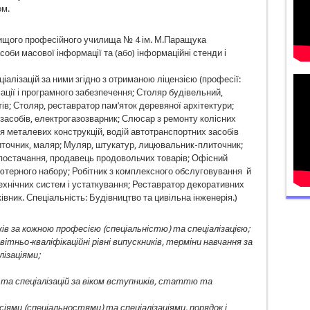
ом.
вищого професійного училища № 4 ім. М.Паращука
оби масової інформації та (або) інформаційні стенди і
ціалізацій за ними згідно з отриманою ліцензією (професії:
ації і програмного забезпечення; Столяр будівельний,
ів; Столяр, реставратор пам’яток деревяної архітектури;
засобів, електрогазозварник; Слюсар з ремонту колісних
я металевих конструкцій, водій автотранспортних засобів
иточник, маляр; Муляр, штукатур, лицювальник-плиточник;
з постачання, продавець продовольчих товарів; Офісний
’ютерного набору; Робітник з комплексного обслуговування й
ехнічних систем і устаткування; Реставратор декоративних
івник. Спеціальність: Будівництво та цивільна інженерія.)
ів за кожною професією (спеціальністю) та спеціалізацією;
вітньо-кваліфікаційні рівні випускників, терміни навчання за
ізаціями;
 та спеціалізацій за віком вступників, статтю та
іями (спеціальностями) та спеціалізаціями, порядок і