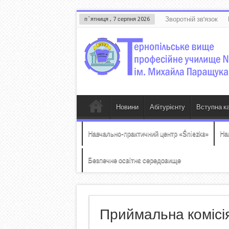
Зворотній зв’язок
п`ятниця , 7 серпня 2026
Новини
Абітурієнту
Вступна к
Навчально-практичний центр «Śniezka»
На
Безпечне освітнє середовище
Приймальна комісі