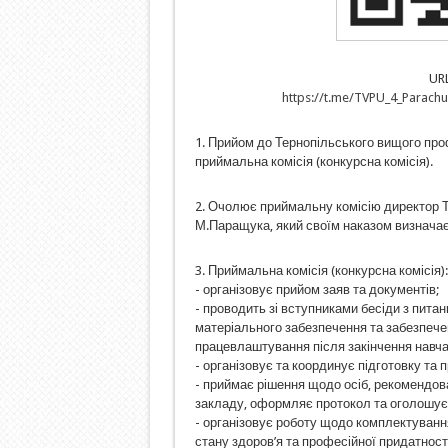
UR
https://t.me/TVPU_4_Parach
1. Прийом до Тернопільського вищого пр
приймальна комісія (конкурсна комісія).
2. Очолює приймальну комісію директор 
М.Паращука, який своїм наказом визначає 
3. Приймальна комісія (конкурсна комісія):
- організовує прийом заяв та документів;
- проводить зі вступниками бесіди з питан
матеріального забезпечення та забезпечен
працевлаштування після закінчення навча
- організовує та координує підготовку та 
- приймає рішення щодо осіб, рекомендов
закладу, оформляє протокол та оголошує в
- організовує роботу щодо комплектування
стану здоров’я та професійної придатності