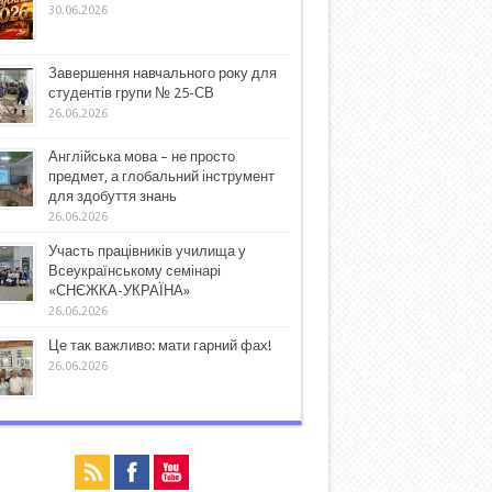
30.06.2026
Завершення навчального року для
студентів групи № 25-СВ
26.06.2026
Англійська мова – не просто
предмет, а глобальний інструмент
для здобуття знань
26.06.2026
Участь працівників училища у
Всеукраїнському семінарі
«СНЄЖКА-УКРАЇНА»
26.06.2026
Це так важливо: мати гарний фах!
26.06.2026