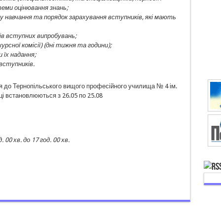
теми оцінювання знань;
му навчання та порядок зарахування вступників, які мають
ів вступних випробувань;
урсної комісії) (дні тижня та години);
 їх надання;
вступників.
я до Тернопільського вищого професійного училища № 4 ім.
і встановлюються з 26.05 по 25.08
0 хв. до 17 год. 00 хв.