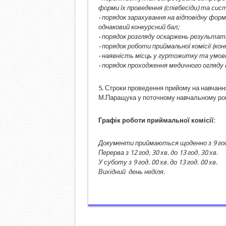
форми їх проведення (співбесіди) та сис
- порядок зарахування на відповідну фор
однаковий конкурсний бал;
- порядок розгляду оскаржень результат
- порядок роботи приймальної комісії (конк
- наявність місць у гуртожитку та умови
- порядок проходження медичного огляду 
5. Строки проведення прийому на навчанн
М.Паращука у поточному навчальному роц
Графік роботи приймальної комісії:
Документи приймаються щоденно з 9 год. 0
Перерва з 12 год. 30 хв. до 13 год. 30 хв.
У суботу з 9 год. 00 хв. до 13 год. 00 хв.
Вихідний день неділя.