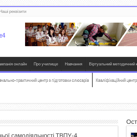
Наші реквізити
ампанія онлайн
Про училище
Навчання
Віртуальний методичний к
вчально-практичний центр з підготовки слюсарів
Кваліфікаційний центр
Ост
жньої самодіяльності ТВПУ-4