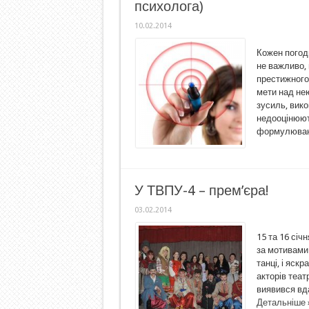
психолога)
10.02.2014
Кожен погоди
не важливо, 
престижного
мети над не
зусиль, вико
недооцінюют
формулюванн
У ТВПУ-4 – прем’єра!
03.02.2014
15 та 16 січ
за мотивами п
танці, і яск
акторів теат
виявився вда
Детальніше 