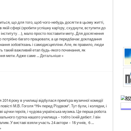
ться, що для того, щоб чого-небудь досягти в цьому житті,
в якій сфері (зробити успішну кар’єру, схуднути, вступити до
 інституту…), мало просто поставити мету. Для досягнення
ю потрібно багато працювати, а це передбачає докладання
нання зобов’язань і самодисципліни. Але, як правило, люди
ь такий важливий етап будь-якого починання, як
я мети. Адже саме ...
Детальніше »
ня 2014 року в училищі відбулася прем’єра музичної комедії
овісті М.В. Гоголя “Ніч перед Різдвом”. Тут були, і колядки, і
раві щічки героїв, і чудова українська музика. Це перша робота
рального гуртка нашого училища – тобто їхній дебют. І він
лим. У виставі взяли участь 24 актори – 18 учнів, 6 ...
»