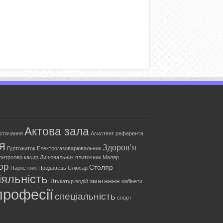
Актова зала
остачання
Асистент референта
я
Здоров'я
Гуртожиток
Електрогазоварювальник
онтролер-касир
Лицювальник-плиточник
Маляр
ор
Столяр
Паркетник
Продавець
Слюсар
яльність
змагання
Штукатур
водій
кабінети
професії
спеціальність
спорт