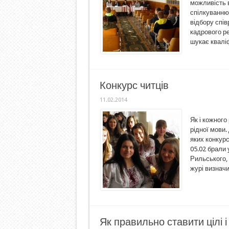
можливість 
спілкуванню
відбору спів
кадрового ре
шукає кваліф
Конкурс читців
11.02.2014
Як і кожног
рідної мови.
яких конкурс
05.02 брали у
Рильського, 
журі визначи
Як правильно ставити цілі 