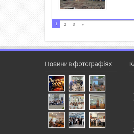
1
2
3
»
Новини в фотографіях
К