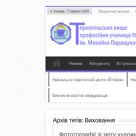
Зворотній зв’язок
п`ятниця , 7 серпня 2026
Новини
Абітурієнту
Вступна к
Навчально-практичний центр «Śniezka»
На
Безпечне освітнє середовище
Архів тегів:
Виховання
Фототографії зі звіту худо