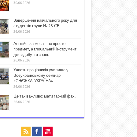
30.06.2026
Завершення навчального року для
студентів групи № 25-СВ
26.06.2026
Англійська мова – не просто
предмет, а глобальний інструмент
для здобуття знань
26.06.2026
Участь працівників училища у
Всеукраїнському семінарі
«СНЄЖКА-УКРАЇНА»
26.06.2026
Це так важливо: мати гарний фах!
26.06.2026