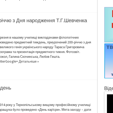
іччю з Дня народження Т.Г.Шевченка
березня в нашому училищі викладачами філологічних
роведено предметний тиждень, приурочений 200-річчю з дня
великого генія українського народу Тараса Григоровича
рограма та презентація предметного тижня. Фотозвіт.
окол, Галина Скочинська, Любов Гешта.
tterGoogle+
Детальніше »
 день
Від
2014 року у Тернопільському вищому професійному училищі
аращука було проведено «День кар’єри». Мета заходу – дати