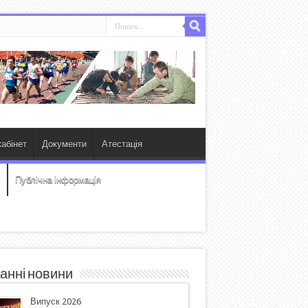
абінет
Документи
Атестація
Публічна інформація
анні новини
Випуск 2026