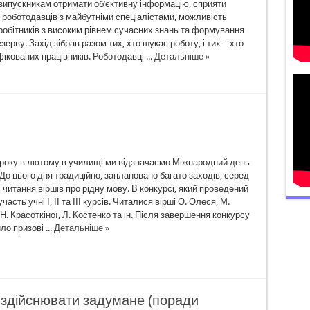
випускникам отримати об’єктивну інформацію, сприяти
 роботодавців з майбутніми спеціалістами, можливість
робітників з високим рівнем сучасних знань та формування
зерву. Захід зібрав разом тих, хто шукає роботу, і тих – хто
ікованих працівників. Роботодавці ...
Детальніше »
о року в лютому в училищі ми відзначаємо Міжнародний день
 До цього дня традиційно, заплановано багато заходів, серед
 читання віршів про рідну мову. В конкурсі, який проведений
часть учні І, ІІ та ІІІ курсів. Читалися вірші О. Олеся, М.
Н. Красоткіної, Л. Костенко та ін. Після завершення конкурсу
ло призові ...
Детальніше »
і здійснювати задумане (поради