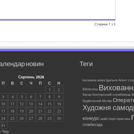
Сторінок 1 з 3
алендар новин
Теги
Серпень 2026
Іноземна мова
Їдальня
Агент з п
П
В
С
Ч
П
С
Н
Вихованн
1
2
Бібліотека
Касир
Конторський службовець
К
3
4
5
6
7
8
9
Операт
будівельний
Муляр
10
11
12
13
14
15
16
Художня самоді
17
18
19
20
21
22
23
конкурс
24
25
26
27
28
29
30
майстерні
практика
співбесіда
31
« Чер