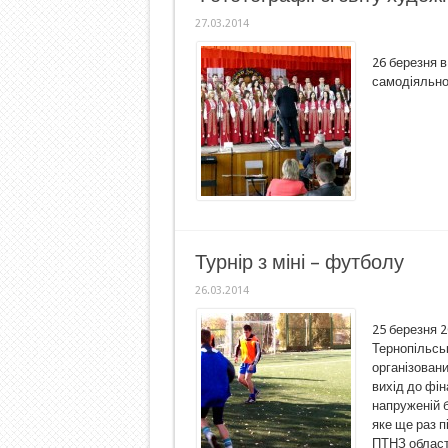
27.03.2014
26 березня в
самодіяльно
Турнір з міні – футболу
26.03.2014
25 березня 
Тернопільськ
організовани
вихід до фін
напруженій 
яке ще раз 
ПТНЗ області