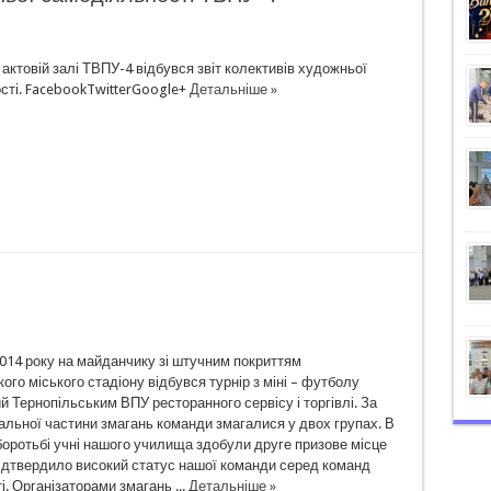
 актовій залі ТВПУ-4 відбувся звіт колективів художньої
сті. FacebookTwitterGoogle+
Детальніше »
2014 року на майданчику зі штучним покриттям
ого міського стадіону відбувся турнір з міні – футболу
й Тернопільським ВПУ ресторанного сервісу і торгівлі. За
альної частини змагань команди змагалися у двох групах. В
боротьбі учні нашого училища здобули друге призове місце
підтвердило високий статус нашої команди серед команд
. Організаторами змагань ...
Детальніше »