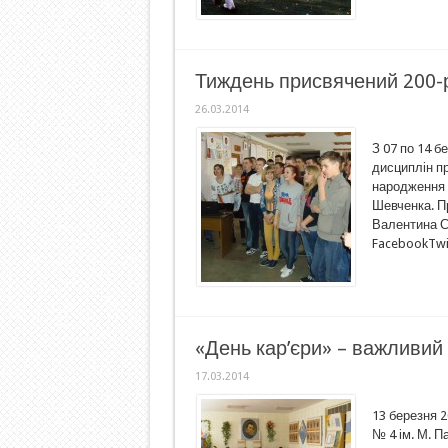
Тиждень присвячений 200-р
26.03.2014
З 07 по 14 
дисциплін п
народження 
Шевченка. П
Валентина С
FacebookTwi
«День кар’єри» – важливий
17.03.2014
13 березня 
№ 4 ім. М. П