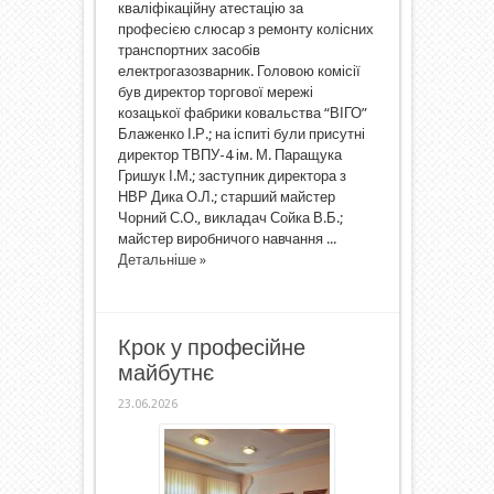
кваліфікаційну атестацію за
професією слюсар з ремонту колісних
транспортних засобів
електрогазозварник. Головою комісії
був директор торгової мережі
козацької фабрики ковальства “ВІГО”
Блаженко І.Р.; на іспиті були присутні
директор ТВПУ-4 ім. М. Паращука
Гришук І.М.; заступник директора з
НВР Дика О.Л.; старший майстер
Чорний С.О., викладач Сойка В.Б.;
майстер виробничого навчання ...
Детальніше »
Крок у професійне
майбутнє
23.06.2026