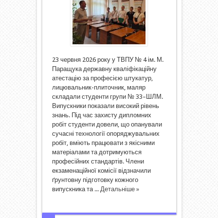
23 червня 2026 року у ТВПУ № 4 ім. М.
Паращука державну кваліфікаційну
атестацію за професією штукатур,
лицювальник-плиточник, маляр
складали студенти групи № 33–ШЛМ.
Випускники показали високий рівень
знань. Під час захисту дипломних
робіт студенти довели, що опанували
сучасні технології опоряджувальних
робіт, вміють працювати з якісними
матеріалами та дотримуються
професійних стандартів. Члени
екзаменаційної комісії відзначили
ґрунтовну підготовку кожного
випускника та ...
Детальніше »