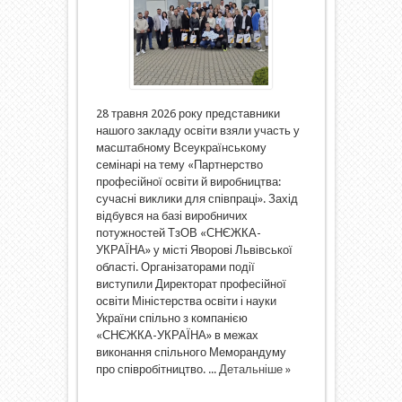
28 травня 2026 року представники
нашого закладу освіти взяли участь у
масштабному Всеукраїнському
семінарі на тему «Партнерство
професійної освіти й виробництва:
сучасні виклики для співпраці». Захід
відбувся на базі виробничих
потужностей ТзОВ «СНЄЖКА-
УКРАЇНА» у місті Яворові Львівської
області. Організаторами події
виступили Директорат професійної
освіти Міністерства освіти і науки
України спільно з компанією
«СНЄЖКА-УКРАЇНА» в межах
виконання спільного Меморандуму
про співробітництво. ...
Детальніше »