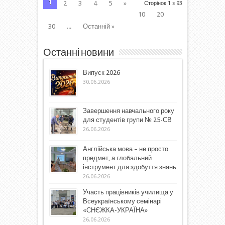
1
2
3
4
5
»
Сторінок 1 з 93
10
20
30
...
Останній »
Останні новини
Випуск 2026
30.06.2026
Завершення навчального року
для студентів групи № 25-СВ
26.06.2026
Англійська мова – не просто
предмет, а глобальний
інструмент для здобуття знань
26.06.2026
Участь працівників училища у
Всеукраїнському семінарі
«СНЄЖКА-УКРАЇНА»
26.06.2026