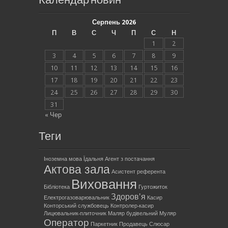
Календар новин
Серпень 2026
П
В
С
Ч
П
С
Н
1
2
3
4
5
6
7
8
9
10
11
12
13
14
15
16
17
18
19
20
21
22
23
24
25
26
27
28
29
30
31
« Чер
Теги
Іноземна мова
Їдальня
Агент з постачання
Актова зала
Асистент референта
Виховання
Бібліотека
Гуртожиток
Здоров'я
Електрогазоварювальник
Касир
Конторський службовець
Контролер-касир
Лицювальник-плиточник
Маляр будівельний
Муляр
Оператор
Паркетник
Продавець
Слюсар