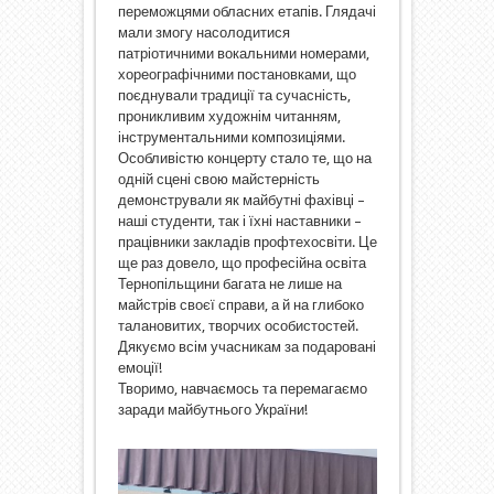
переможцями обласних етапів. Глядачі
мали змогу насолодитися
патріотичними вокальними номерами,
хореографічними постановками, що
поєднували традиції та сучасність,
проникливим художнім читанням,
інструментальними композиціями.
Особливістю концерту стало те, що на
одній сцені свою майстерність
демонстрували як майбутні фахівці –
наші студенти, так і їхні наставники –
працівники закладів профтехосвіти. Це
ще раз довело, що професійна освіта
Тернопільщини багата не лише на
майстрів своєї справи, а й на глибоко
талановитих, творчих особистостей.
Дякуємо всім учасникам за подаровані
емоції!
Творимо, навчаємось та перемагаємо
заради майбутнього України!