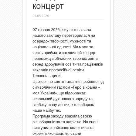
концерт
07.05.2026
07 травня 2026 року актова зала
нашого закладу перетворилася на
осередок творчості, мужності та
національної єдності. Ми мали за
честь приймати заключний концерт
переможців обласних творчих звітів
серед здобувачів освіти та працівників
закладів професійної освіти
Тернопільщини.
Цьогорічне свято талантів пройшло під
символічним гаслом «Героїв країна –
моя Україна!», що відображає
незламний дух нашого народу та
глибоку шану до тих, хто виборює
наше майбутнє.
Програма заходу вразила своєю
різнобарвністю та щирістю. На сцені
виступили найкращі колективи та
окремі виконавці, які стали