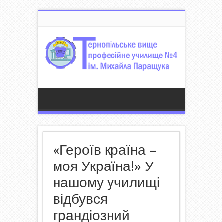
«Героїв країна –
моя Україна!» У
нашому училищі
відбувся
грандіозний