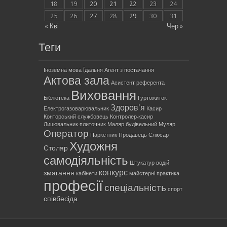
18
19
20
21
22
23
24
25
26
27
28
29
30
31
« Кві
Чер »
Теги
Іноземна мова
Їдальня
Агент з постачання
Актова зала
Асистент референта
Виховання
Бібліотека
Гуртожиток
Здоров'я
Електрогазоварювальник
Касир
Конторський службовець
Контролер-касир
Лицювальник-плиточник
Маляр будівельний
Муляр
Оператор
Паркетник
Продавець
Слюсар
Художня
Столяр
самодіяльність
Штукатур
водій
конкурс
змагання
кабінети
майстерні
практика
професії
спеціальність
спорт
співбесіда