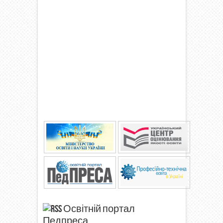
Освітній портал
Педпреса