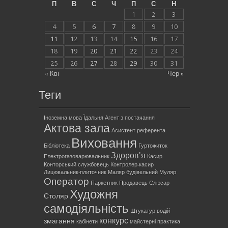
П
В
С
Ч
П
С
Н
1
2
3
4
5
6
7
8
9
10
11
12
13
14
15
16
17
18
19
20
21
22
23
24
25
26
27
28
29
30
31
« Кві
Чер »
Теги
Іноземна мова
Їдальня
Агент з постачання
Актова зала
Асистент референта
Виховання
Бібліотека
Гуртожиток
Здоров'я
Електрогазоварювальник
Касир
Конторський службовець
Контролер-касир
Лицювальник-плиточник
Маляр будівельний
Муляр
Оператор
Паркетник
Продавець
Слюсар
Художня
Столяр
самодіяльність
Штукатур
водій
конкурс
змагання
кабінети
майстерні
практика