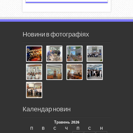
Новини в фотографіях
Календар новин
Травень 2026
П
В
С
Ч
П
С
Н