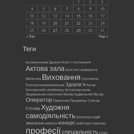
1
2
3
4
5
6
7
8
9
10
11
12
13
14
15
16
17
18
19
20
21
22
23
24
25
26
27
28
29
30
31
« Кві
Чер »
Теги
Іноземна мова
Їдальня
Агент з постачання
Актова зала
Асистент референта
Виховання
Бібліотека
Гуртожиток
Здоров'я
Електрогазоварювальник
Касир
Конторський службовець
Контролер-касир
Лицювальник-плиточник
Маляр будівельний
Муляр
Оператор
Паркетник
Продавець
Слюсар
Художня
Столяр
самодіяльність
Штукатур
водій
конкурс
змагання
кабінети
майстерні
практика
професії
спеціальність
спорт