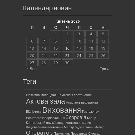
Календар новин
Квітень 2026
П
В
С
Ч
П
С
Н
1
2
3
4
5
6
7
8
9
10
11
12
13
14
15
16
17
18
19
20
21
22
23
24
25
26
27
28
29
30
« Бер
Тра »
Теги
Іноземна мова
Їдальня
Агент з постачання
Актова зала
Асистент референта
Виховання
Бібліотека
Гуртожиток
Здоров'я
Електрогазоварювальник
Касир
Конторський службовець
Контролер-касир
Лицювальник-плиточник
Маляр будівельний
Муляр
Оператор
Паркетник
Продавець
Слюсар