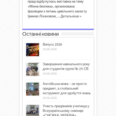
праці відбулулась виставка на тему
«Мінна безпека», організована
фахівцем з питань цивільного захисту
Іриною Ліхачовою, ...
Детальніше »
Останні новини
Випуск 2026
30.06.2026
Завершення навчального року
для студентів групи № 25-СВ
26.06.2026
Англійська мова – не просто
предмет, а глобальний
інструмент для здобуття знань
26.06.2026
Участь працівників училища у
Всеукраїнському семінарі
«СНЄЖКА-УКРАЇНА»