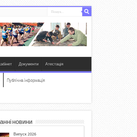
абінет
Документи
Атестація
Публічна інформація
анні новини
Випуск 2026