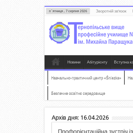
Зворотній зв’язок
п`ятниця , 7 серпня 2026
Новини
Абітурієнту
Вступна к
Навчально-практичний центр «Śniezka»
На
Безпечне освітнє середовище
Архів дня:
16.04.2026
Профорієнтаційна зустріч 