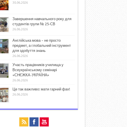
30.06.2026
Завершення навчального року для
студентів групи № 25-СВ
26.06.2026
Англійська мова – не просто
предмет, а глобальний інструмент
для здобуття знань
26.06.2026
Участь працівників училища у
Всеукраїнському семінарі
«СНЄЖКА-УКРАЇНА»
26.06.2026
Це так важливо: мати гарний фах!
26.06.2026