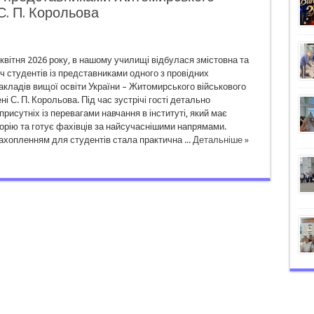
 С. П. Корольова
 квітня 2026 року, в нашому училищі відбулася змістовна та
іч студентів із представниками одного з провідних
акладів вищої освіти України – Житомирського військового
ні С. П. Корольова. Під час зустрічі гості детально
рисутніх із перевагами навчання в інституті, який має
орію та готує фахівців за найсучаснішими напрямами.
ахопленням для студентів стала практична ...
Детальніше »