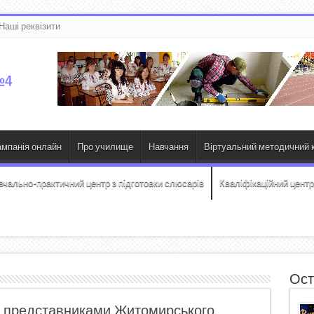
Наші реквізити
ампанія онлайн
Про училище
Навчання
Віртуальний методичний к
вчально-практичний центр з підготовки слюсарів
Кваліфікаційний центр
Ост
із представниками Житомирського