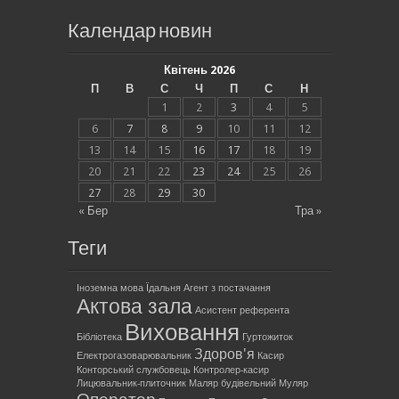
Календар новин
Квітень 2026
П
В
С
Ч
П
С
Н
1
2
3
4
5
6
7
8
9
10
11
12
13
14
15
16
17
18
19
20
21
22
23
24
25
26
27
28
29
30
« Бер
Тра »
Теги
Іноземна мова
Їдальня
Агент з постачання
Актова зала
Асистент референта
Виховання
Бібліотека
Гуртожиток
Здоров'я
Електрогазоварювальник
Касир
Конторський службовець
Контролер-касир
Лицювальник-плиточник
Маляр будівельний
Муляр