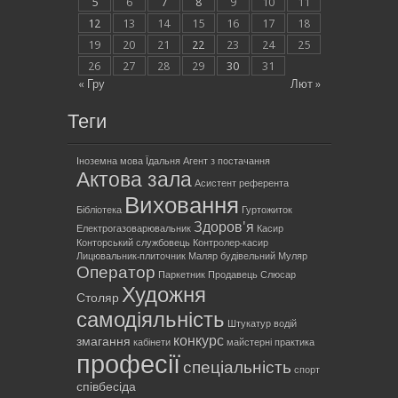
5
6
7
8
9
10
11
12
13
14
15
16
17
18
19
20
21
22
23
24
25
26
27
28
29
30
31
« Гру
Лют »
Теги
Іноземна мова
Їдальня
Агент з постачання
Актова зала
Асистент референта
Виховання
Бібліотека
Гуртожиток
Здоров'я
Електрогазоварювальник
Касир
Конторський службовець
Контролер-касир
Лицювальник-плиточник
Маляр будівельний
Муляр
Оператор
Паркетник
Продавець
Слюсар
Художня
Столяр
самодіяльність
Штукатур
водій
конкурс
змагання
кабінети
майстерні
практика
професії
спеціальність
спорт
співбесіда