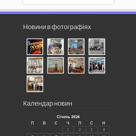
Новини в фотографіях
Календар новин
Січень 2026
П
В
С
Ч
П
С
Н
1
2
3
4