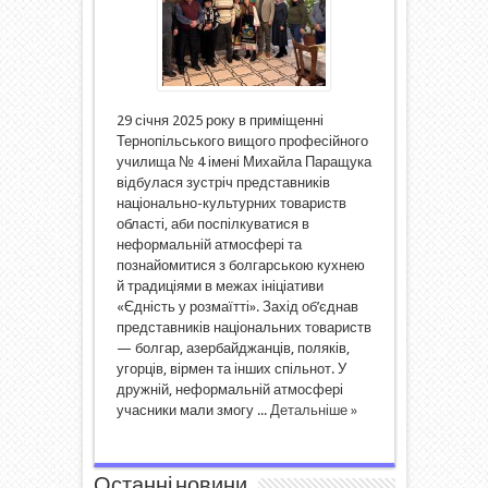
29 січня 2025 року в приміщенні
Тернопільського вищого професійного
училища № 4 імені Михайла Паращука
відбулася зустріч представників
національно-культурних товариств
області, аби поспілкуватися в
неформальній атмосфері та
познайомитися з болгарською кухнею
й традиціями в межах ініціативи
«Єдність у розмаїтті». Захід об’єднав
представників національних товариств
— болгар, азербайджанців, поляків,
угорців, вірмен та інших спільнот. У
дружній, неформальній атмосфері
учасники мали змогу ...
Детальніше »
Останні новини