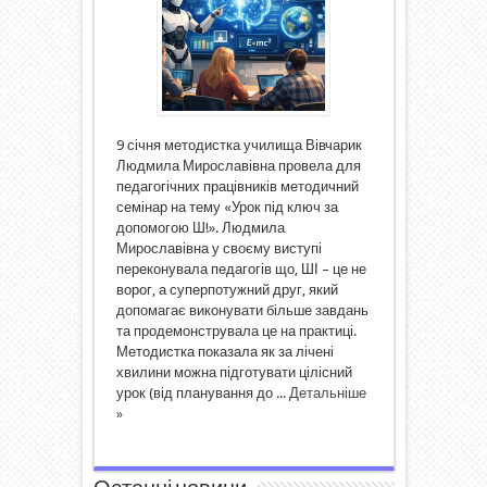
9 січня методистка училища Вівчарик
Людмила Мирославівна провела для
педагогічних працівників методичний
семінар на тему «Урок під ключ за
допомогою Ш!». Людмила
Мирославівна у своєму виступі
переконувала педагогів що, ШІ – це не
ворог, а суперпотужний друг, який
допомагає виконувати більше завдань
та продемонструвала це на практиці.
Методистка показала як за лічені
хвилини можна підготувати цілісний
урок (від планування до ...
Детальніше
»