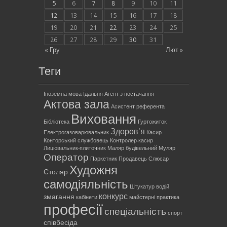
5
6
7
8
9
10
11
12
13
14
15
16
17
18
19
20
21
22
23
24
25
26
27
28
29
30
31
« Гру
Лют »
Теги
Іноземна мова
Їдальня
Агент з постачання
Актова зала
Асистент референта
Виховання
Бібліотека
Гуртожиток
Здоров'я
Електрогазоварювальник
Касир
Конторський службовець
Контролер-касир
Лицювальник-плиточник
Маляр будівельний
Муляр
Оператор
Паркетник
Продавець
Слюсар
Художня
Столяр
самодіяльність
Штукатур
водій
конкурс
змагання
кабінети
майстерні
практика
професії
спеціальність
спорт
співбесіда