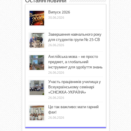
Останні новини
Випуск 2026
30.06.2026
Завершення навчального року
для студентів групи № 25-СВ
26.06.2026
Англійська мова – не просто
предмет, а глобальний
інструмент для здобуття знань
26.06.2026
Участь працівників училища у
Всеукраїнському семінарі
«СНЄЖКА-УКРАЇНА»
26.06.2026
Це так важливо: мати гарний
фах!
26.06.2026