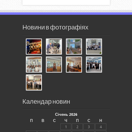
Новини в фотографіях
Календар новин
Січень 2026
П
В
С
Ч
П
С
Н
1
2
3
4