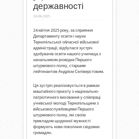
державності
24.04.2025
24 квітня 2025 року, за сприяння
Департаменту освіти і науки
Тернопільської обласної військової
адміністрації, відбулася зустріч
здобувачів освіти нашого училища з
начальником розвідки Першого
штурмового полку, старшим
лейтенантом Андрієм Селіверстовим.
​Ця зустріч реалізовується в рамках
маштабного проєкту з національно-
патріотичного виховання у співпраці
учнівської молоді Тернопільщини з
військовослужбовцями Першого
штурмового полку, які своїм
прикладом щоденної мужності
формують нове покоління свідомих
громадян.