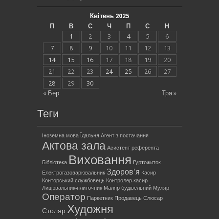
Квітень 2025
П
В
С
Ч
П
С
Н
1
2
3
4
5
6
7
8
9
10
11
12
13
14
15
16
17
18
19
20
21
22
23
24
25
26
27
28
29
30
« Бер
Тра »
Теги
Іноземна мова
Їдальня
Агент з постачання
Актова зала
Асистент референта
Виховання
Бібліотека
Гуртожиток
Здоров'я
Електрогазоварювальник
Касир
Конторський службовець
Контролер-касир
Лицювальник-плиточник
Маляр будівельний
Муляр
Оператор
Паркетник
Продавець
Слюсар
Художня
Столяр