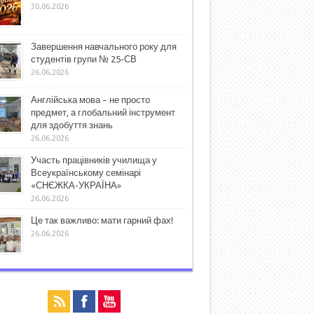
30.06.2026
Завершення навчального року для
студентів групи № 25-СВ
26.06.2026
Англійська мова – не просто
предмет, а глобальний інструмент
для здобуття знань
26.06.2026
Участь працівників училища у
Всеукраїнському семінарі
«СНЄЖКА-УКРАЇНА»
26.06.2026
Це так важливо: мати гарний фах!
26.06.2026