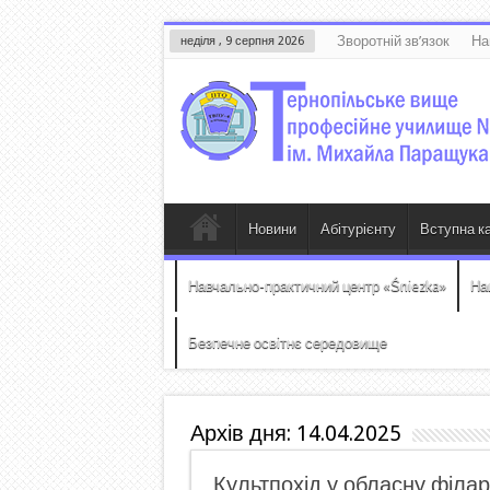
Зворотній зв’язок
На
неділя , 9 серпня 2026
Новини
Абітурієнту
Вступна к
Навчально-практичний центр «Śniezka»
На
Безпечне освітнє середовище
Архів дня:
14.04.2025
Культпохід у обласну філа