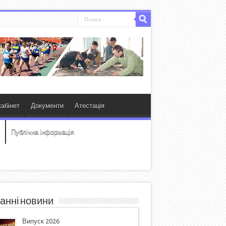
абінет
Документи
Атестація
Публічна інформація
анні новини
Випуск 2026