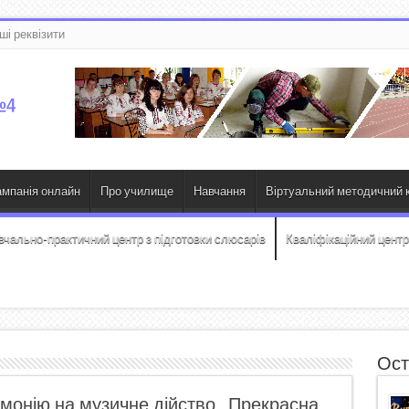
ші реквізити
ампанія онлайн
Про училище
Навчання
Віртуальний методичний к
вчально-практичний центр з підготовки слюсарів
Кваліфікаційний центр
Ост
рмонію на музичне дійство „Прекрасна