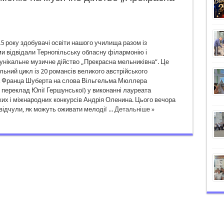
25 року здобувачі освіти нашого училища разом із
и відвідали Тернопільську обласну філармонію і
унікальне музичне дійство „Прекрасна мельниківна”. Це
ьний цикл із 20 романсів великого австрійського
 Франца Шуберта на слова Вільгельма Мюллера
 переклад Юлії Гершунської) у виконанні лауреата
их і міжнародних конкурсів Андрія Оленина. Цього вечора
 відчули, як можуть оживати мелодії ...
Детальніше »