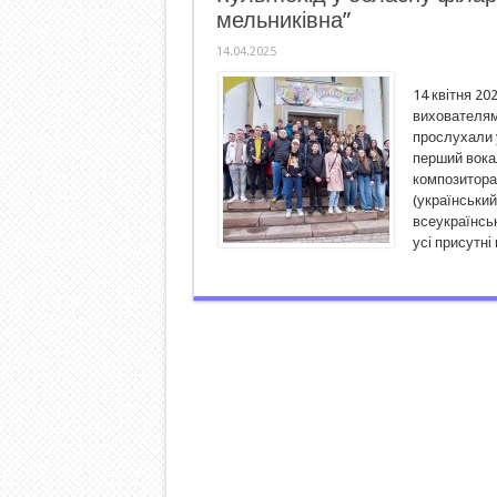
мельниківна”
14.04.2025
14 квітня 20
вихователям
прослухали 
перший вокал
композитора
(український
всеукраїнськ
усі присутні