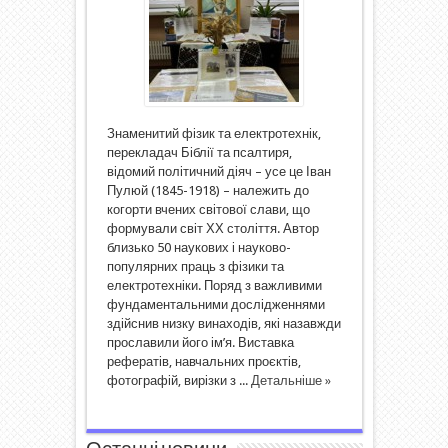
Знаменитий фізик та електротехнік,
перекладач Біблії та псалтиря,
відомий політичний діяч – усе це Іван
Пулюй (1845-1918) – належить до
когорти вчених світової слави, що
формували світ ХХ століття. Автор
близько 50 наукових і науково-
популярних праць з фізики та
електротехніки. Поряд з важливими
фундаментальними дослідженнями
здійснив низку винаходів, які назавжди
прославили його ім’я. Виставка
рефератів, навчальних проєктів,
фотографій, вирізки з ...
Детальніше »