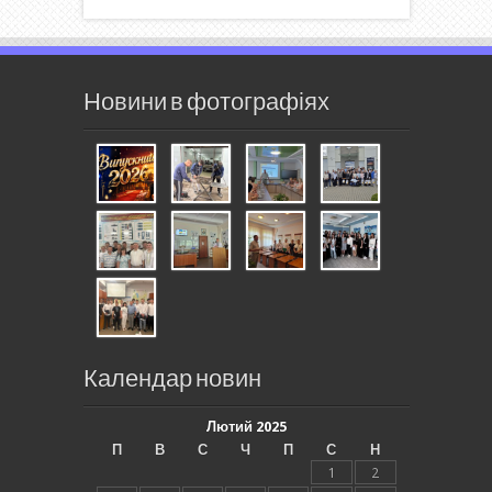
Новини в фотографіях
Календар новин
Лютий 2025
П
В
С
Ч
П
С
Н
1
2