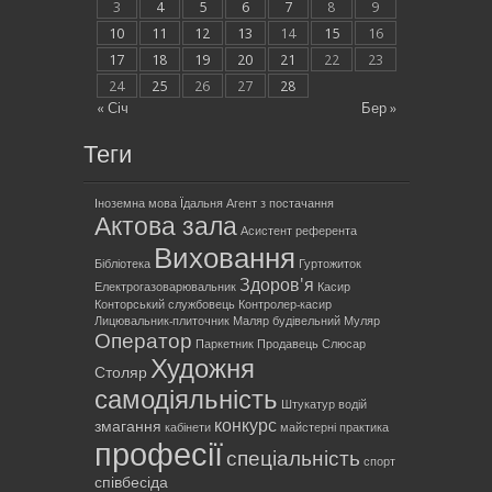
3
4
5
6
7
8
9
10
11
12
13
14
15
16
17
18
19
20
21
22
23
24
25
26
27
28
« Січ
Бер »
Теги
Іноземна мова
Їдальня
Агент з постачання
Актова зала
Асистент референта
Виховання
Бібліотека
Гуртожиток
Здоров'я
Електрогазоварювальник
Касир
Конторський службовець
Контролер-касир
Лицювальник-плиточник
Маляр будівельний
Муляр
Оператор
Паркетник
Продавець
Слюсар
Художня
Столяр
самодіяльність
Штукатур
водій
конкурс
змагання
кабінети
майстерні
практика
професії
спеціальність
спорт
співбесіда