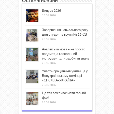
Останні новини
Випуск 2026
30.06.2026
Завершення навчального року
для студентів групи № 25-СВ
26.06.2026
Англійська мова – не просто
предмет, а глобальний
інструмент для здобуття знань
26.06.2026
Участь працівників училища у
Всеукраїнському семінарі
«СНЄЖКА-УКРАЇНА»
26.06.2026
Це так важливо: мати гарний
фах!
26.06.2026