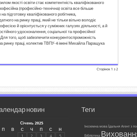
илом якості освіти стає компетентність кваліфікованого
рофесійна (професійно-технічна) освіта все більше
 на підготовку кваліфікованого робітника,
атного на ринку праці, який не тільки вільно володіє
фесією й орієнтується у суміжних галузях діяльності, а й
остійного удосконалення, соціальної та професійної
. Для того, щоб забезпечити конкурентоспроможність
на ринку праці, колектив ТВПУ-4 імені Михайла Паращука
Сторінок 1 з 2
алендар новин
Теги
Січень 2025
Іноземна мова
Їдальня
Агент з п
П
В
С
Ч
П
С
Н
Вихованн
1
2
3
4
5
Бібліотека