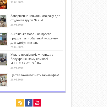
30.06.2026
Завершення навчального року для
студентів групи № 25-СВ
26.06.2026
Англійська мова – не просто
предмет, а глобальний інструмент
для здобуття знань
26.06.2026
Участь працівників училища у
Всеукраїнському семінарі
«СНЄЖКА-УКРАЇНА»
26.06.2026
Це так важливо: мати гарний фах!
26.06.2026