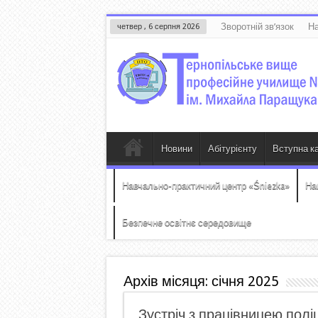
Зворотній зв’язок
На
четвер , 6 серпня 2026
Новини
Абітурієнту
Вступна к
Навчально-практичний центр «Śniezka»
На
Безпечне освітнє середовище
Архів місяця:
січня 2025
Зустріч з працівницею поліц