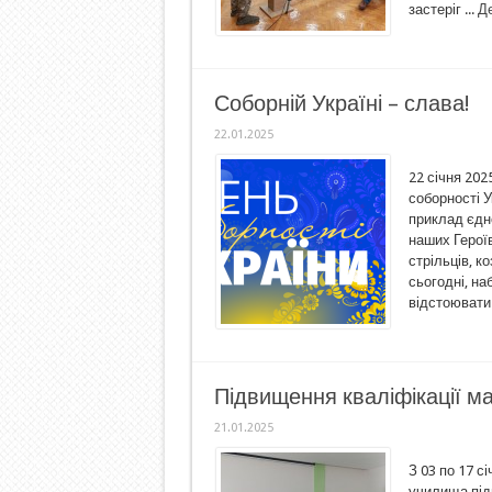
застеріг ...
Де
Соборній Україні – слава!
22.01.2025
22 січня 20
соборності У
приклад єдн
наших Героїв
стрільців, к
сьогодні, н
відстоювати 
Підвищення кваліфікації м
21.01.2025
З 03 по 17 с
училища під