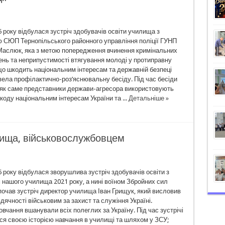
5 року відбулася зустріч здобувачів освіти училища з
ю СЮП Тернопільського районного управління поліції ГУНП
аслюк, яка з метою попередження вчинення кримінальних
нь та неприпустимості втягування молоді у протиправну
що шкодить національним інтересам та державній безпеці
вела профілактично-роз’яснювальну бесіду. Під час бесіди
 як саме представники держави-агресора використовують
оду національним інтересам України та ...
Детальніше »
лища, військовослужбовцем
5 року відбулася зворушлива зустріч здобувачів освіти з
 нашого училища 2021 року, а нині воїном Збройних сил
почав зустріч директор училища Іван Грищук, який висловив
дячності військовим за захист та служіння Україні.
чання вшанували всіх полеглих за Україну. Під час зустрічі
ся своєю історією навчання в училищі та шляхом у ЗСУ;