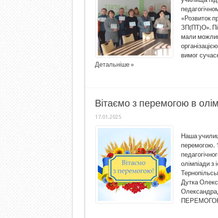
педагогічно
«Розвиток п
ЗП(ПТ)О». Пі
мали можлив
організацією
вимог сучасн
Детальніше »
Вітаємо з перемогою в олімпі
17.01.2025
Наша училищ
перемогою. 1
педагогічног
олімпіади з 
Тернопільськ
Дутка Олекса
Олександра,
ПЕРЕМОГОЮ 