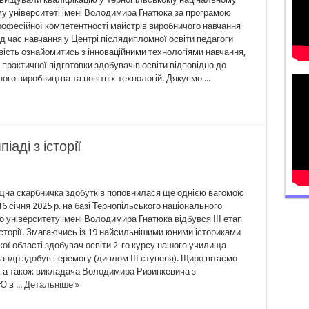
му університеті імені Володимира Гнатюка за програмою
рофесійної компетентності майстрів виробничого навчання
д час навчання у Центрі післядипломної освіти педагоги
ість ознайомитись з інноваційними технологіями навчання,
 практичної підготовки здобувачів освіти відповідно до
ого виробництва та новітніх технологій. Дякуємо ...
аді з історії
на скарбничка здобутків поповнилася ще однією вагомою
6 січня 2025 р. на базі Тернопільського національного
о університету імені Володимира Гнатюка відбувся ІІІ етап
історії. Змагаючись із 19 найсильнішими юними істориками
ої області здобувач освіти 2-го курсу нашого училища
ндр здобув перемогу (диплом ІІІ ступеня). Щиро вітаємо
 а також викладача Володимира Ризинкевича з
в ...
Детальніше »