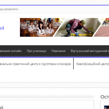
ші реквізити
ампанія онлайн
Про училище
Навчання
Віртуальний методичний к
вчально-практичний центр з підготовки слюсарів
Кваліфікаційний центр
Ост
ії