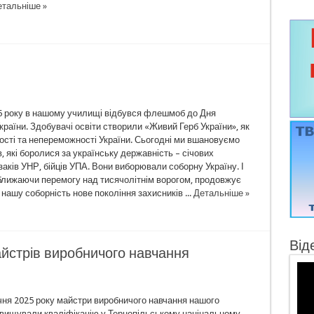
тальніше »
25 року в нашому училищі відбувся флешмоб до Дня
країни. Здобувачі освіти створили «Живий Герб України», як
ості та непереможності України. Сьогодні ми вшановуємо
, які боролися за українську державність – січових
озаків УНР, бійців УПА. Вони виборювали соборну Україну. І
аближаючи перемогу над тисячолітнім ворогом, продовжує
нашу соборність нове покоління захисників ...
Детальніше »
Від
айстрів виробничого навчання
ічня 2025 року майстри виробничого навчання нашого
вищували кваліфікацію у Тернопільському націнальному