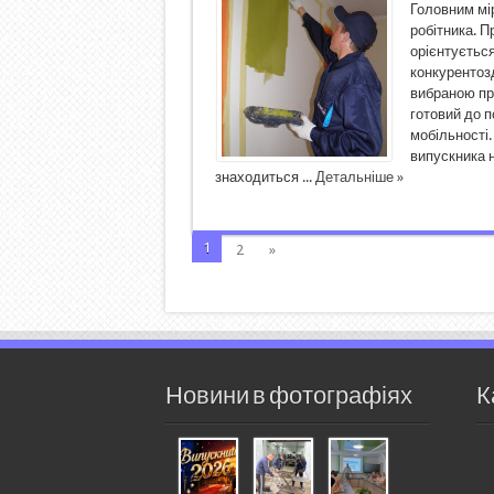
Головним мір
робітника. П
орієнтується
конкурентозд
вибраною про
готовий до п
мобільності
випускника 
знаходиться ...
Детальніше »
1
2
»
Новини в фотографіях
К