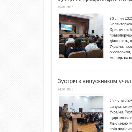
30.01.2025
30 січня 202
інспекторко
Христиною М
правопоруше
діяльність, 
України, про
обговорили,
молодь на шк
Зустріч з випускником учи
24.01.2025
23 січня 202
випускником
України. Роз
щирі слова в
Хвилиною мов
воїн поділив