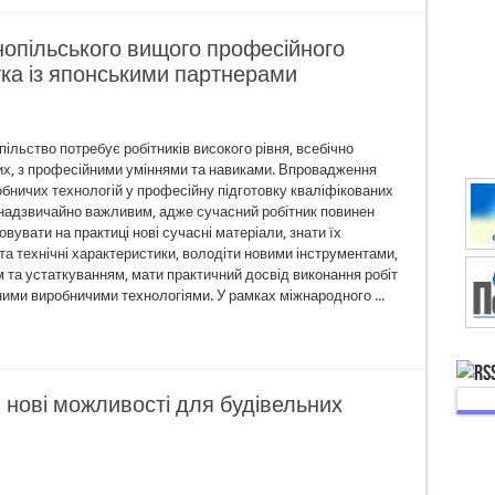
опільського вищого професійного
ка із японськими партнерами
ільство потребує робітників високого рівня, всебічно
их, з професійними уміннями та навиками. Впровадження
обничих технологій у професійну підготовку кваліфікованих
є надзвичайно важливим, адже сучасний робітник повинен
овувати на практиці нові сучасні матеріали, знати їх
та технічні характеристики, володіти новими інструментами,
 та устаткуванням, мати практичний досвід виконання робіт
ними виробничими технологіями. У рамках міжнародного ...
нові можливості для будівельних