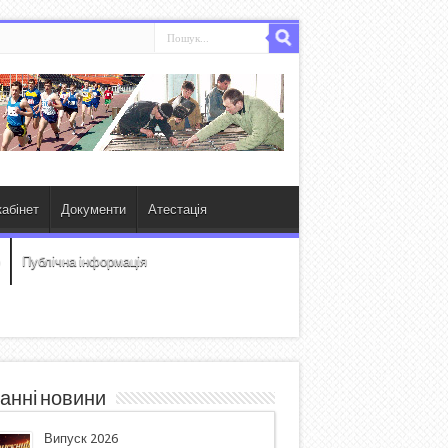
абінет
Документи
Атестація
Публічна інформація
анні новини
Випуск 2026