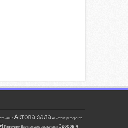
Актова зала
остачання
Асистент референта
я
Здоров'я
Гуртожиток
Електрогазоварювальник