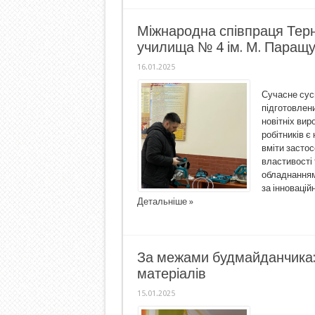
Міжнародна співпраця Терн
училища № 4 ім. М. Паращу
16.01.2025
Сучасне сусп
підготовлен
новітніх вир
робітників 
вміти застос
властивості 
обладнанням
за інновацій
Детальніше »
За межами будмайданчика: 
матеріалів
15.01.2025