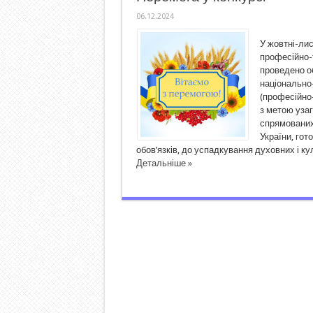
06.12.2024
У жовтні-ли
професійно-т
проведено о
національно
(професійно-
з метою узаг
спрямованих
України, гот
обов’язків, до успадкування духовних і к
Детальніше »