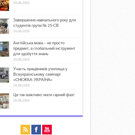
30.06.2026
Завершення навчального року для
студентів групи № 25-СВ
26.06.2026
Англійська мова – не просто
предмет, а глобальний інструмент
для здобуття знань
26.06.2026
Участь працівників училища у
Всеукраїнському семінарі
«СНЄЖКА-УКРАЇНА»
26.06.2026
Це так важливо: мати гарний фах!
26.06.2026