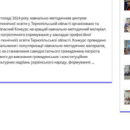
стопаді 2024 року навчально-методичним центром
ехнічної освіти у Тернопільській області організовано та
бласний Конкурс на кращий навчально-методичний матеріал
-патріотичного спрямування у закладах професійної
технічної) освіти Тернопільської області. Конкурс проведено
альнення і популяризації навчально-методичних матеріалів,
 на становлення самодостатнього громадянина-патріота
ового до виконання громадянських і конституційних
ультурних надбань українського народу, формування ...