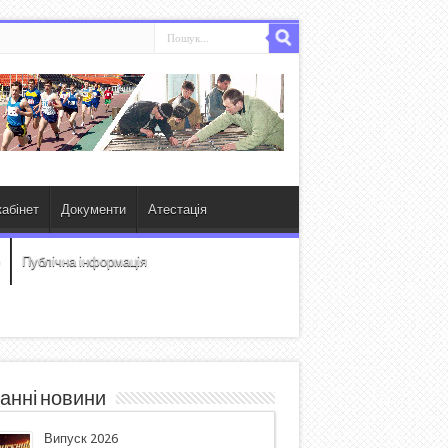
абінет
Документи
Атестація
Публічна інформація
анні новини
Випуск 2026