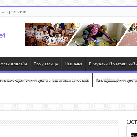
Наші реквізити
ампанія онлайн
Про училище
Навчання
Віртуальний методичний к
вчально-практичний центр з підготовки слюсарів
Кваліфікаційний центр
Ост