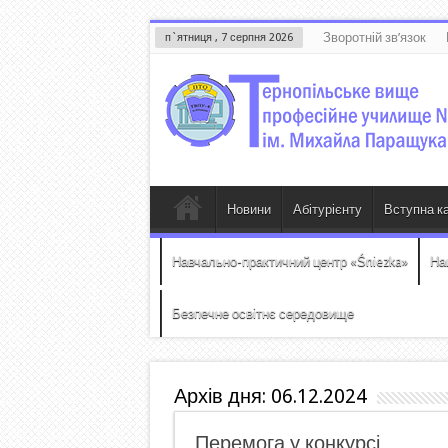
Зворотній зв’язок
п`ятниця , 7 серпня 2026
Новини
Абітурієнту
Вступна к
Навчально-практичний центр «Śniezka»
На
Безпечне освітнє середовище
Архів дня:
06.12.2024
Перемога у конкурсі