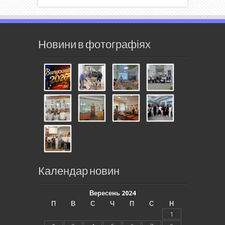
Новини в фотографіях
Календар новин
Вересень 2024
П
В
С
Ч
П
С
Н
1