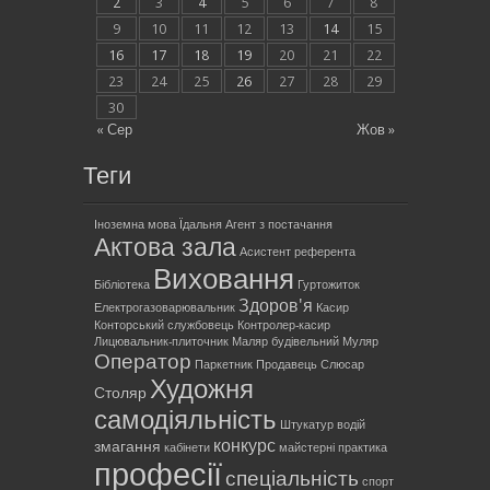
2
3
4
5
6
7
8
9
10
11
12
13
14
15
16
17
18
19
20
21
22
23
24
25
26
27
28
29
30
« Сер
Жов »
Теги
Іноземна мова
Їдальня
Агент з постачання
Актова зала
Асистент референта
Виховання
Бібліотека
Гуртожиток
Здоров'я
Електрогазоварювальник
Касир
Конторський службовець
Контролер-касир
Лицювальник-плиточник
Маляр будівельний
Муляр
Оператор
Паркетник
Продавець
Слюсар
Художня
Столяр
самодіяльність
Штукатур
водій
конкурс
змагання
кабінети
майстерні
практика
професії
спеціальність
спорт