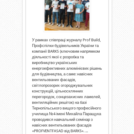
У рамках співпраці журналу Prof Build,
Профспілки будівельників України та
компанії BARKS (ключовим напрямком
діяльності якої є розробка та
виробництво українських
енергоефективних алюмінієвих рішень
для будівництва, а саме: навісних
вентильованих фасадів,
світлопрозорих огороджувальних
конструкцій, цільносклянних
перегородок, сонцезахисних ламелей,
вентиляційних решіток) на базі
Тернопільського вищого професійного
училища №4 імені Михайла Паращука
проводився навчальний семінар з
навісних вентильованих фасадів
«PROFVENTFASAD від BARKS». ...