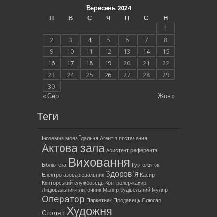
Вересень 2024
П
В
С
Ч
П
С
Н
1
2
3
4
5
6
7
8
9
10
11
12
13
14
15
16
17
18
19
20
21
22
23
24
25
26
27
28
29
30
« Сер
Жов »
Теги
Іноземна мова
Їдальня
Агент з постачання
Актова зала
Асистент референта
Виховання
Бібліотека
Гуртожиток
Здоров'я
Електрогазоварювальник
Касир
Конторський службовець
Контролер-касир
Лицювальник-плиточник
Маляр будівельний
Муляр
Оператор
Паркетник
Продавець
Слюсар
Художня
Столяр