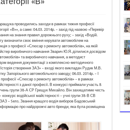
категорії «В»
 Паращука проводились заходи в рамках тижня професії
орії «В»», а саме: 04.03. 2014р. – захід під назвою «Перевір
ання на знання правил дорожнього руху; – захід «Водій.
у визначити своє вміння керувати автомобілем на
екція з професії «Слюсар з ремонту автомобілів», на якій
йстер виробничого навчання Зварич Ю.Я. ділилися досвідом
втомобілів» та виробничого навчання, а методист
ідом ведення документації з комплексно-методичного
«Історія створення ЗАЗ» – вході якого викладач Рудик М.В.
ку Запорізького автомобільного заводу; 06.03. 2014р. – І
 професії «Слюсар з ремонту автомобілів» – в рамках
стерності з даної професії. В конкурсі приймали участь 8
учень групи 38-А СР Грещук Михайло. Він захищатиме честь
 – конкурс водійської майстерності – учні групи 38-В СВ
 ЗАЗ – Sens. Звання кращого водія виборов Бадовський
інформацію про найдорожчі авто бренди, яка була розміщена