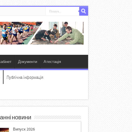
абінет
Документи
Атестація
Публічна інформація
анні новини
Випуск 2026