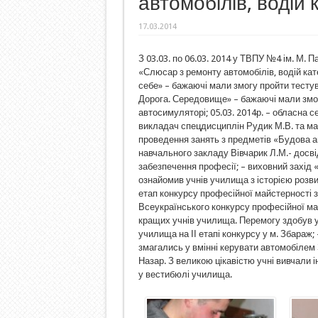
автомобілів, водій 
17.03.2014
З 03.03. по 06.03. 2014 у ТВПУ №4 ім. М.
«Слюсар з ремонту автомобілів, водій катег
себе» – бажаючі мали змогу пройти тестув
Дорога. Середовище» – бажаючі мали змог
автосимуляторі; 05.03. 2014р. – обласна с
викладач спецдисциплін Рудик М.В. та ма
проведення занять з предметів «Будова а
навчального закладу Вівчарик Л.М.- досв
забезпечення професії; – виховний захід 
ознайомив учнів училища з історією розвит
етап конкурсу професійної майстерності з
Всеукраїнського конкурсу професійної май
кращих учнів училища. Перемогу здобув 
училища на ІІ етапі конкурсу у м. Збараж;
змагались у вмінні керувати автомобілем
Назар. З великою цікавістю учні вивчали 
у вестибюлі училища.