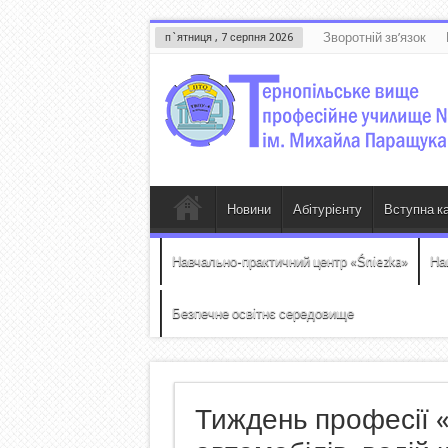
Зворотній зв’язок
п`ятниця , 7 серпня 2026
Новини
Абітурієнту
Вступна к
Навчально-практичний центр «Śniezka»
На
Безпечне освітнє середовище
Тиждень професії 