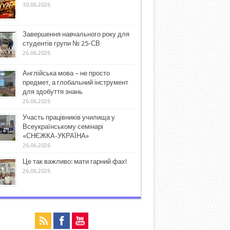
30.06.2026
Завершення навчального року для
студентів групи № 25-СВ
26.06.2026
Англійська мова – не просто
предмет, а глобальний інструмент
для здобуття знань
26.06.2026
Участь працівників училища у
Всеукраїнському семінарі
«СНЄЖКА-УКРАЇНА»
26.06.2026
Це так важливо: мати гарний фах!
26.06.2026