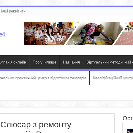
Наші реквізити
ампанія онлайн
Про училище
Навчання
Віртуальний методичний к
вчально-практичний центр з підготовки слюсарів
Кваліфікаційний центр
Ост
«Слюсар з ремонту