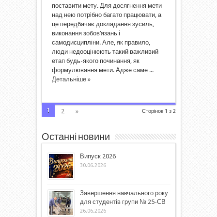
поставити мету. Для досягнення мети
над нею потрібно багато працювати, а
це передбачає докладання зусиль,
виконання зобов’язань і
самодисципліни. Але, як правило,
люди недооцінюють такий важливий
етап будь-якого починання, як
формулювання мети. Адже саме ...
Детальніше »
1
2
»
Сторінок 1 з 2
Останні новини
Випуск 2026
30.06.2026
Завершення навчального року
для студентів групи № 25-СВ
26.06.2026