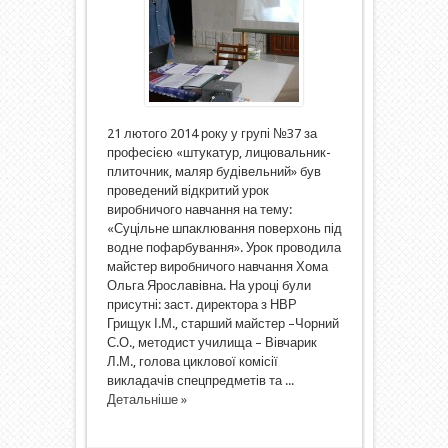
21 лютого 2014 року у групі №37 за
професією «штукатур, лицювальник-
плиточник, маляр будівельний» був
проведений відкритий урок
виробничого навчання на тему:
«Суцільне шпаклювання поверхонь під
водне пофарбування». Урок проводила
майстер виробничого навчання Хома
Ольга Ярославівна. На уроці були
присутні: заст. директора з НВР
Грищук І.М., старший майстер –Чорний
С.О., методист училища – Вівчарик
Л.М., голова циклової комісії
викладачів спецпредметів та ...
Детальніше »