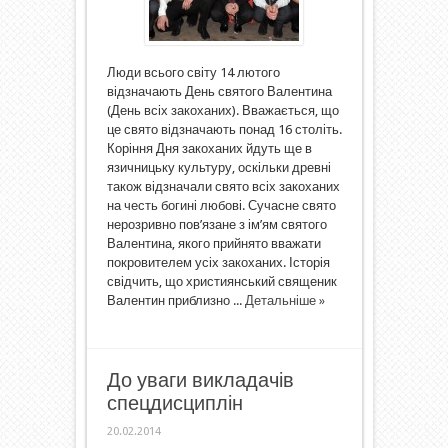
Люди всього світу 14 лютого
відзначають День святого Валентина
(День всіх закоханих). Вважається, що
це свято відзначають понад 16 століть.
Коріння Дня закоханих йдуть ще в
язичницьку культуру, оскільки древні
також відзначали свято всіх закоханих
на честь богині любові. Сучасне свято
нерозривно пов’язане з ім’ям святого
Валентина, якого прийнято вважати
покровителем усіх закоханих. Історія
свідчить, що християнський священик
Валентин приблизно ...
Детальніше »
До уваги викладачів
спецдисциплін
20.02.2014