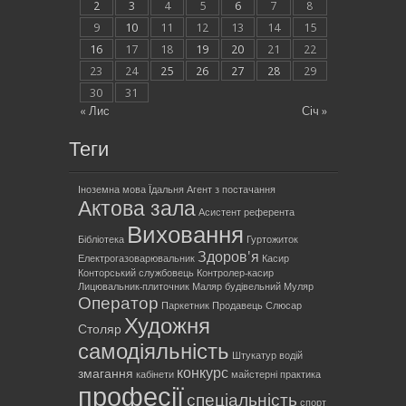
2
3
4
5
6
7
8
9
10
11
12
13
14
15
16
17
18
19
20
21
22
23
24
25
26
27
28
29
30
31
« Лис
Січ »
Теги
Іноземна мова
Їдальня
Агент з постачання
Актова зала
Асистент референта
Виховання
Бібліотека
Гуртожиток
Здоров'я
Електрогазоварювальник
Касир
Конторський службовець
Контролер-касир
Лицювальник-плиточник
Маляр будівельний
Муляр
Оператор
Паркетник
Продавець
Слюсар
Художня
Столяр
самодіяльність
Штукатур
водій
конкурс
змагання
кабінети
майстерні
практика
професії
спеціальність
спорт