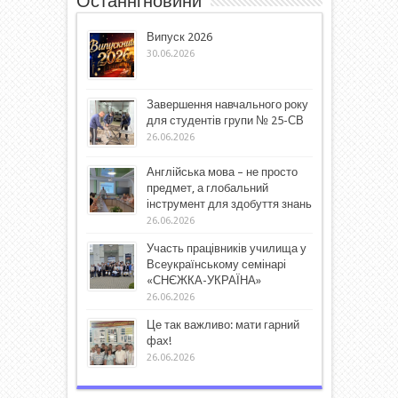
Останні новини
Випуск 2026
30.06.2026
Завершення навчального року
для студентів групи № 25-СВ
26.06.2026
Англійська мова – не просто
предмет, а глобальний
інструмент для здобуття знань
26.06.2026
Участь працівників училища у
Всеукраїнському семінарі
«СНЄЖКА-УКРАЇНА»
26.06.2026
Це так важливо: мати гарний
фах!
26.06.2026