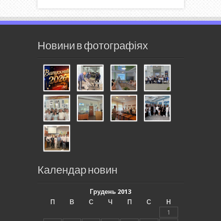
Новини в фотографіях
Календар новин
Грудень 2013
П
В
С
Ч
П
С
Н
1