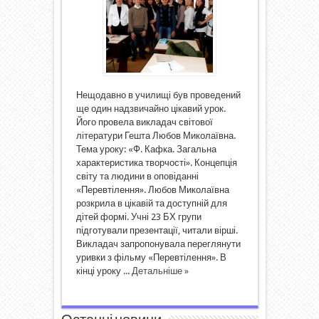
Нещодавно в училищі був проведений
ще один надзвичайно цікавий урок.
Його провела викладач світової
літератури Гешта Любов Миколаївна.
Тема уроку: «Ф. Кафка. Загальна
характеристика творчості». Концепція
світу та людини в оповіданні
«Перевтілення». Любов Миколаївна
розкрила в цікавій та доступній для
дітей формі. Учні 23 БХ групи
підготували презентації, читали вірші.
Викладач запропонувала переглянути
уривки з фільму «Перевтілення». В
кінці уроку ...
Детальніше »