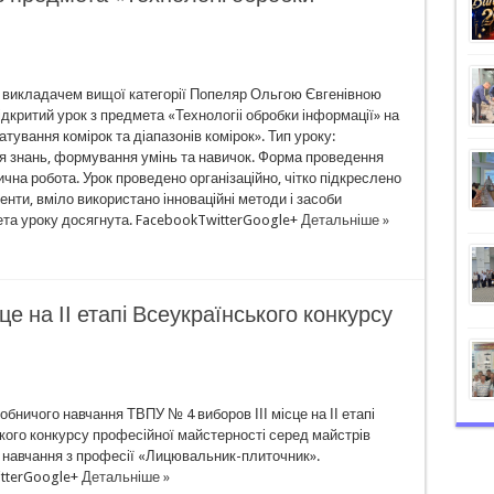
р. викладачем вищої категорії Попеляр Ольгою Євгенівною
дкритий урок з предмета «Технологіі обробки інформації» на
тування комірок та діапазонів комірок». Тип уроку:
я знань, формування умінь та навичок. Форма проведення
ична робота. Урок проведено організаційно, чітко підкреслено
нти, вміло використано інноваційні методи і засоби
ета уроку досягнута. FacebookTwitterGoogle+
Детальніше »
це на ІІ етапі Всеукраїнського конкурсу
бничого навчання ТВПУ № 4 виборов ІІІ місце на ІІ етапі
кого конкурсу професійної майстерності серед майстрів
 навчання з професії «Лицювальник-плиточник».
tterGoogle+
Детальніше »