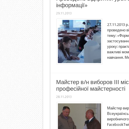
інформації»
29.11.2013
27.11.2013 
проведено ві
тему: «Форма
застосуванн
уроку: практ
важливі моме
навчання. М
Майстер в/н виборов ІІІ міс
професійної майстерності
28.11.2013
Майстер виро
Всеукраїнсь
виробничого
FacebookTwi