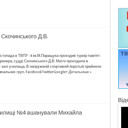
 Скочинського Д.В.
истопада в ТВПУ -4 ім.М.Паращука проходив турнір пам’яті
ренера, судді Скочинського Д.В. Матчі проходили в
 залі училища. В напруженій спортивній боротьбі прийняли
авчальних груп. FacebookTwitterGoogle+
Детальніше »
Від
чилищі №4 вшанували Михайла