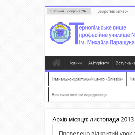
Зворотній зв’язок
п`ятниця , 7 серпня 2026
Новини
Абітурієнту
Вступна к
Навчально-практичний центр «Śniezka»
На
Безпечне освітнє середовище
Архів місяця:
листопада 2013
Проведено відкритий урок 