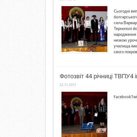
Сьогодні ви
болгарського
села Варвар
Тернополі й
народження 
низкою уроч
училища іме
свого покров
Фотозвіт 44 річниці ТВПУ4 
22.11.2013
FacebookTwi