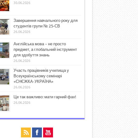
30.06.2026
Завершення навчального року для
студентів групи № 25-СВ
26.06.2026
Англійська мова – не просто
предмет, а глобальний інструмент
для здобуття знань
26.06.2026
Участь працівників училища у
Всеукраїнському семінарі
«СНЄЖКА-УКРАЇНА»
26.06.2026
Це так важливо: мати гарний фах!
26.06.2026