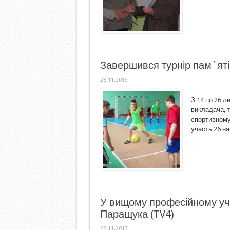
Завершився турнір пам`яті
28.11.2013
З 14 по 26 л
викладача, т
спортивному
участь 26 н
У вищому професійному у
Паращука (TV4)
22.11.2013