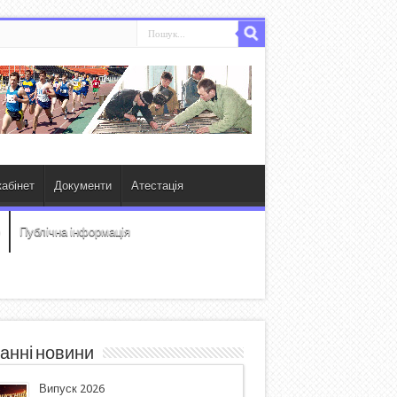
абінет
Документи
Атестація
Публічна інформація
анні новини
Випуск 2026