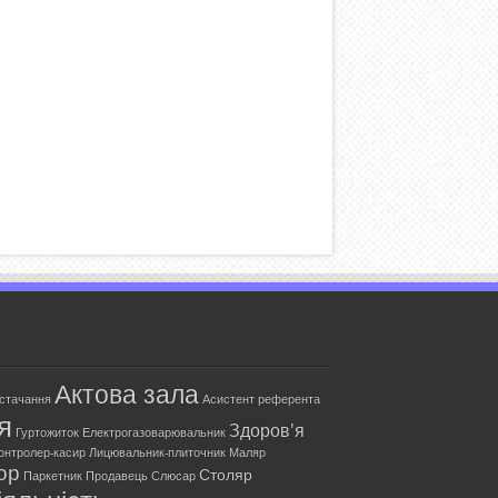
Актова зала
остачання
Асистент референта
я
Здоров'я
Гуртожиток
Електрогазоварювальник
онтролер-касир
Лицювальник-плиточник
Маляр
ор
Столяр
Паркетник
Продавець
Слюсар