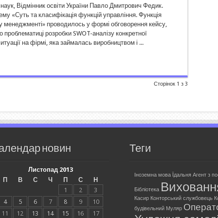
наук, Відмінник освіти України Павло Дмитрович Федик.
ему «Суть та класифікація функцій управління. Функція
у менеджменті» проводилось у формі обговорення кейсу,
о проблематиці розробки SWOT-аналізу конкретної
итуації на фірмі, яка займалась виробництвом і ...
Сторінок 1 з 3
алендар новин
Теги
Листопад 2013
Іноземна мова
Їдальня
Агент з п
П
В
С
Ч
П
С
Н
Вихованн
1
2
3
Бібліотека
Касир
Конторський службовець
К
4
5
6
7
8
9
10
Операт
будівельний
Муляр
11
12
13
14
15
16
17