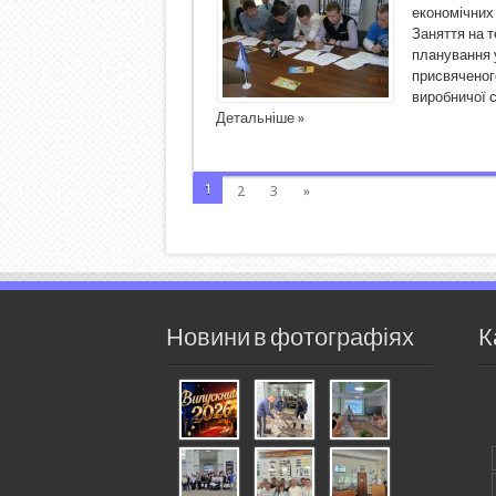
економічних 
Заняття на т
планування 
присвяченог
виробничої с
Детальніше »
1
2
3
»
Новини в фотографіях
К