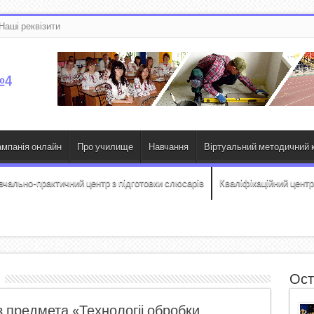
Наші реквізити
ампанія онлайн
Про училище
Навчання
Віртуальний методичний к
вчально-практичний центр з підготовки слюсарів
Кваліфікаційний центр
Ост
з предмета «Технологіі обробки