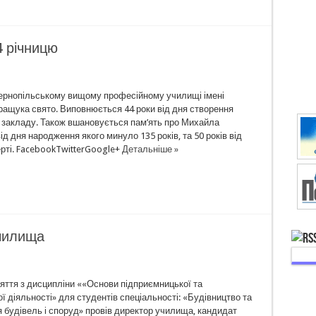
4 річницю
Тернопільському вищому професійному училищі імені
ащука свято. Виповнюється 44 роки від дня створення
 закладу. Також вшановується пам’ять про Михайла
д дня народження якого минуло 135 років, та 50 років від
ерті. FacebookTwitterGoogle+
Детальніше »
чилища
яття з дисципліни ««Основи підприємницької та
ї діяльності» для студентів спеціальності: «Будівництво та
 будівель і споруд» провів директор училища, кандидат