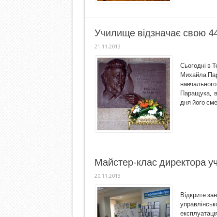
Училище відзначає свою 4
21.11.2013
Сьогодні в 
Михайла Пар
навчального
Паращука, ві
дня його см
Майстер-клас директора у
20.11.2013
Відкрите зан
управлінсько
експлуатація