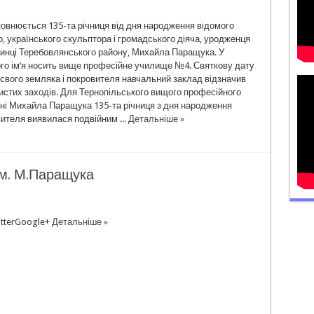
повнюється 135-та річниця від дня народження відомого
, українського скульптора і громадського діяча, уродженця
инці Теребовлянського району, Михайла Паращука. У
ого ім’я носить вище професійне училище №4. Святкову дату
свого земляка і покровителя навчальний заклад відзначив
истих заходів. Для Тернопільського вищого професійного
ні Михайла Паращука 135-та річниця з дня народження
ителя виявилася подвійним ...
Детальніше »
ім. М.Паращука
tterGoogle+
Детальніше »