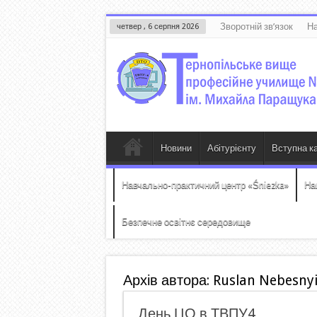
Зворотній зв’язок
На
четвер , 6 серпня 2026
Новини
Абітурієнту
Вступна к
Навчально-практичний центр «Śniezka»
На
Безпечне освітнє середовище
Архів автора: Ruslan Nebesny
День ЦО в ТВПУ4