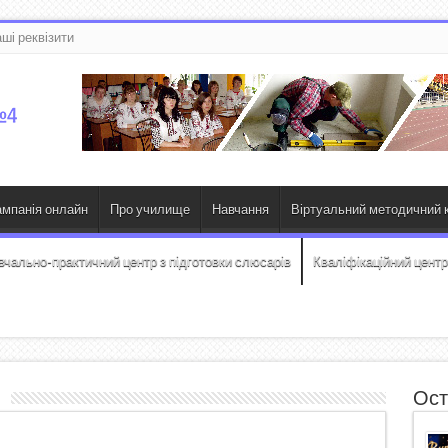
ші реквізити
ампанія онлайн
Про училище
Навчання
Віртуальний методичний к
вчально-практичний центр з підготовки слюсарів
Кваліфікаційний центр
i
Ост