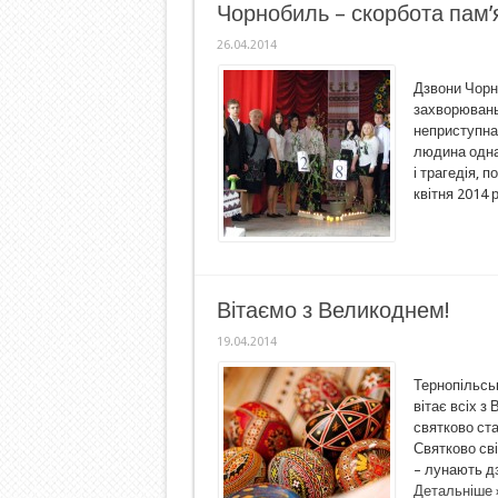
Чорнобиль – скорбота пам’
26.04.2014
Дзвони Чорн
захворювань,
неприступна 
людина одна
і трагедія, п
квітня 2014 
Вітаємо з Великоднем!
19.04.2014
Тернопільсь
вітає всіх з
святково ста
Святково сві
– лунають дз
Детальніше 