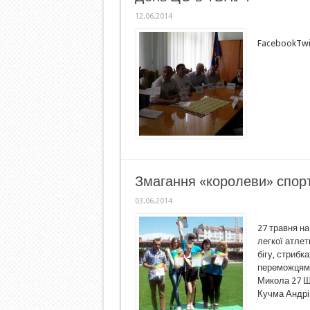
12.06.2014
FacebookTwi
Змагання «королеви» спор
03.06.2014
27 травня на
легкої атлет
бігу, стрибк
переможцями
Микола 27 ШЛ
Кучма Андрій