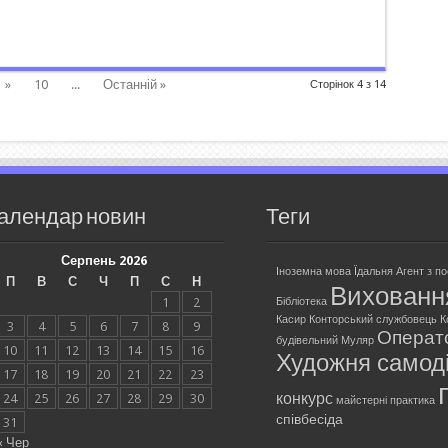
»
10
...
Останній »
Сторінок 4 з 14
алендар новин
Теги
Серпень 2026
Іноземна мова
Їдальня
Агент з п
П
В
С
Ч
П
С
Н
Вихованн
1
2
Бібліотека
Касир
Конторський службовець
К
3
4
5
6
7
8
9
Операт
будівельний
Муляр
10
11
12
13
14
15
16
Художня самоді
17
18
19
20
21
22
23
конкурс
24
25
26
27
28
29
30
майстерні
практика
співбесіда
31
« Чер