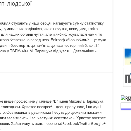
яті людської
обиля стукають у наші серця і нагадують сумну статистику
 зумовлених радіацією, яка є нечутна, невидима, тобто
для наших органів чуття, але й якби фіксувалася нами, то
ково беззахисна перед нею. Епіграф «Чорнобиль? – це мука
одвиг і безсмертя, це пам’ять, це наш нестерпний біль». 24
року у ТВПУ-4 ім. М. Паращука відбувся ...
Детальніше »
ке вище професійне училище №4 імені Михайла Паращука
 Великоднем. Христос воскрес! – десь пролунало, І на душі
ло. Ось кошики із рушниками Несуть до церкви із пасками.
чки засвітились, І всі частунки освятились. Христос воскрес
вони. Хай зникнуть всякі перепони! FacebookTwitterGoogle+
»