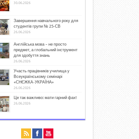
30.06.2026
Завершення навчального року для
студентів групи № 25-СВ
26.06.2026
Англійська мова – не просто
предмет, а глобальний інструмент
для здобуття знань
26.06.2026
Участь працівників училища у
Всеукраїнському семінарі
«СНЄЖКА-УКРАЇНА»
26.06.2026
Це так важливо: мати гарний фах!
26.06.2026