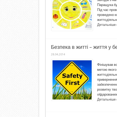
Паращука бул
Під час про
проведено ко
життєдіяльно
Детальніше 
Безпека в житті – життя у б
28.04.2014
Фінішував вс
метою якого 
життєдіяльно
привернення
забезпечення
розвитку тво
обдарованих 
Детальніше 