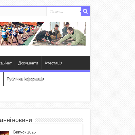
абінет
Документи
Атестація
Публічна інформація
анні новини
Випуск 2026