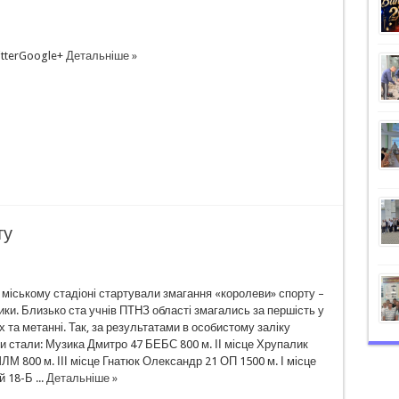
tterGoogle+
Детальніше »
ту
 міському стадіоні стартували змагання «королеви» спорту –
ики. Близько ста учнів ПТНЗ області змагались за першість у
ах та метанні. Так, за результатами в особистому заліку
 стали: Музика Дмитро 47 БЕБС 800 м. ІІ місце Хрупалик
М 800 м. ІІІ місце Гнатюк Олександр 21 ОП 1500 м. І місце
 18-Б ...
Детальніше »