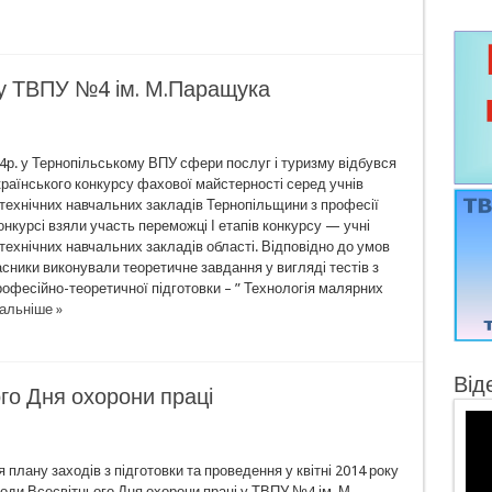
у ТВПУ №4 ім. М.Паращука
4р. у Тернопільському ВПУ сфери послуг і туризму відбувся
країнського конкурсу фахової майстерності серед учнів
технічних навчальних закладів Тернопільщини з професії
онкурсі взяли участь переможці І етапів конкурсу — учні
ехнічних навчальних закладів області. Відповідно до умов
сники виконували теоретичне завдання у вигляді тестів з
офесійно-теоретичної підготовки – ” Технологія малярних
альніше »
Від
го Дня охорони праці
 плану заходів з підготовки та проведення у квітні 2014 року
годи Всесвітнього Дня охорони праці у ТВПУ №4 ім. М.