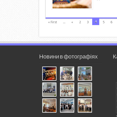
4
« First
...
«
2
3
5
6
Новини в фотографіях
К