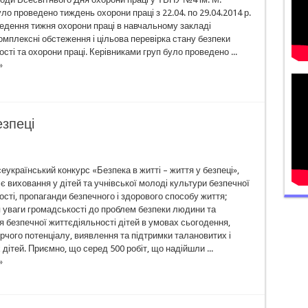
о проведено тиждень охорони праці з 22.04. по 29.04.2014 р.
ведення тижня охорони праці в навчальному закладі
мплексні обстеження і цільова перевірка стану безпеки
сті та охорони праці. Керівниками груп було проведено ...
»
езпеці
еукраїнський конкурс «Безпека в житті – життя у безпеці»,
є виховання у дітей та учнівської молоді культури безпечної
сті, пропаганди безпечного і здорового способу життя;
 уваги громадськості до проблем безпеки людини та
 безпечної життєдіяльності дітей в умовах сьогодення,
рчого потенціалу, виявлення та підтримки талановитих і
дітей. Приємно, що серед 500 робіт, що надійшли ...
»