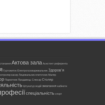
Актова зала
остачання
Асистент референта
я
Здоров'я
Гуртожиток
Електрогазоварювальник
онтролер-касир
Лицювальник-плиточник
Маляр
ор
Столяр
Паркетник
Продавець
Слюсар
яльність
змагання
Штукатур
водій
кабінети
професії
спеціальність
спорт