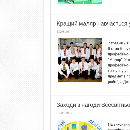
Кращий маляр навчається 
13.05.2014
7 травня 201
ІІ етап Всеу
професійно-
“Маляр”. У к
професійно-т
конкурсу уча
предметів пр
робіт”, ...
Дет
Заходи з нагоди Всесвітньо
06.05.2014
На виконання
заходів з на