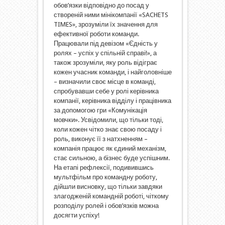
обов’язки відповідно до посад у
створеній ними мінікомпанії «SACHETS
TIMES», зрозуміли їх значення для
ефективної роботи команди.
Працювали під девізом «Єдність у
ролях – успіх у спільній справі!», а
також зрозуміли, яку роль відіграє
кожен учасник команди, і найголовніше
– визначили своє місце в команді,
спробувавши себе у ролі керівника
компанії, керівника відділу і працівника
за допомогою гри «Комунікація
мовчки». Усвідомили, що тільки тоді,
коли кожен чітко знає свою посаду і
роль, виконує її з натхненням –
компанія працює як єдиний механізм,
стає сильною, а бізнес буде успішним.
На етапі рефлексії, подивившись
мультфільм про командну роботу,
дійшли висновку, що тільки завдяки
злагодженій командній роботі, чіткому
розподілу ролей і обов’язків можна
досягти успіху!