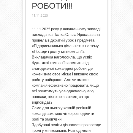
РОБОТИ!!!
11.11.2025
11.11.2025 року у навчальному закладі
викладачка Палка Ольга Ярославівна
провела відкритий урок з предмета
«Підприємницька діяльність» на тему
«Посади і ролі у мінікомпанії».
Викладачка наголосила, що успіх
будь-якої компанії залежить від
злагодженої командної роботи, де
кожен знає своє місце і виконує свою
роботу найкраще. Але чи зможе
компанія ефективно працювати, якщо
всі робитимуть усе одночасно, або,
навпаки, ніхто не знатиме, за що
відповідає?
Саме для цього у кожній успішній
команді важливо чітко розподілити
ролі та обов’язки.
Здобувачі освіти дізналися про посади
і ролі у мінікомпанії. Розподіляли