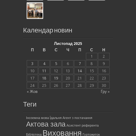
Календар новин
Листопад 2025
П
В
С
Ч
П
С
Н
1
2
3
4
5
6
7
8
9
10
11
12
13
14
15
16
17
18
19
20
21
22
23
24
25
26
27
28
29
30
« Жов
Гру »
Теги
Іноземна мова
Їдальня
Агент з постачання
Актова зала
Асистент референта
Виховання
Бібліотека
Гуртожиток