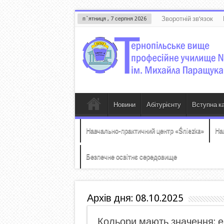
Зворотній зв’язок
п`ятниця , 7 серпня 2026
Новини
Абітурієнту
Вступна к
Навчально-практичний центр «Śniezka»
На
Безпечне освітнє середовище
Архів дня:
08.10.2025
Кольори мають значення: