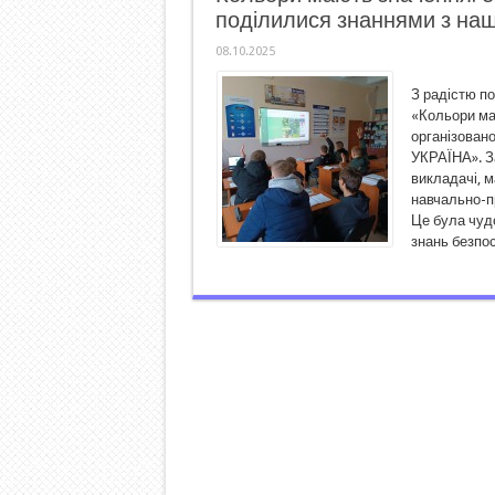
поділилися знаннями з на
08.10.2025
З радістю п
«Кольори ма
організован
УКРАЇНА». За
викладачі, м
навчально-п
Це була чуд
знань безпос