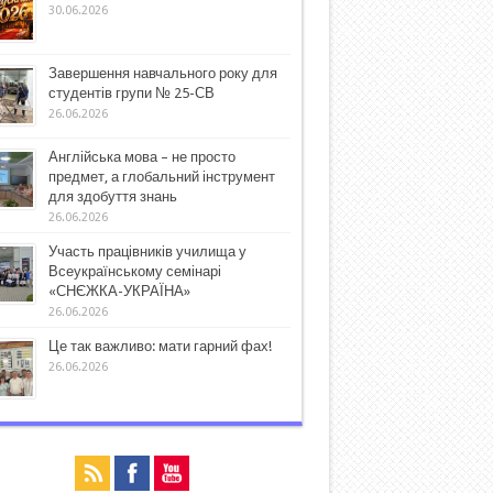
30.06.2026
Завершення навчального року для
студентів групи № 25-СВ
26.06.2026
Англійська мова – не просто
предмет, а глобальний інструмент
для здобуття знань
26.06.2026
Участь працівників училища у
Всеукраїнському семінарі
«СНЄЖКА-УКРАЇНА»
26.06.2026
Це так важливо: мати гарний фах!
26.06.2026