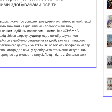
шими здобувачами освіти
овідомляємо про успішне проведення онлайн-освітньої лекції
ють значення» з дисципліни «Кольорознавство»,
ої нашим надійним партнером – компанією «СНЄЖКА-
хід зібрав широку аудиторію: до лекції долучилися
айстри виробничого навчання та здобувачі освіти нашого
рактичного центру «Śnieżka», які освоюють професію маляр.
ова нагода для обміну досвідом та отримання актуальних
ередньо від експертів галузі. Лекція була ...
Детальніше »