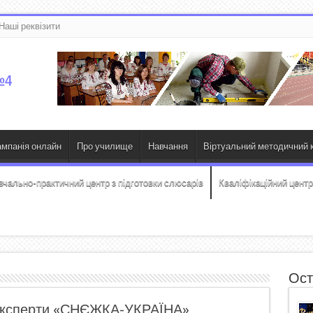
Наші реквізити
ампанія онлайн
Про училище
Навчання
Віртуальний методичний к
вчально-практичний центр з підготовки слюсарів
Кваліфікаційний центр
Ост
 експерти «СНЄЖКА-УКРАЇНА»