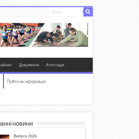
абінет
Документи
Атестація
Публічна інформація
анні новини
Випуск 2026