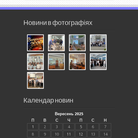
Новини в фотографіях
Календар новин
Вересень 2025
П
В
С
Ч
П
С
Н
1
2
3
4
5
6
7
8
9
10
11
12
13
14