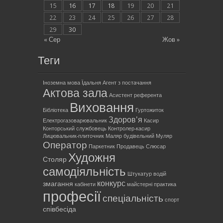
15
16
17
18
19
20
21
22
23
24
25
26
27
28
29
30
« Сер
Жов »
Теги
Іноземна мова
Їдальня
Агент з постачання
Актова зала
Асистент референта
Виховання
Бібліотека
Гуртожиток
Здоров'я
Електрогазоварювальник
Касир
Конторський службовець
Контролер-касир
Лицювальник-плиточник
Маляр будівельний
Муляр
Оператор
Паркетник
Продавець
Слюсар
Художня
Столяр
самодіяльність
Штукатур
водій
конкурс
змагання
кабінети
майстерні
практика
професії
спеціальність
спорт
співбесіда