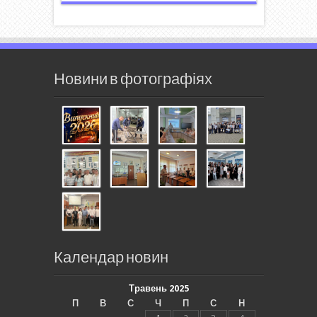
Новини в фотографіях
Календар новин
Травень 2025
П
В
С
Ч
П
С
Н