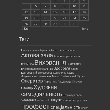
1
2
3
4
5
6
7
8
9
10
11
12
13
14
15
16
17
18
19
20
21
22
23
24
25
26
27
28
29
30
31
« Кві
Чер »
Теги
Іноземна мова
Їдальня
Агент з постачання
Актова зала
Асистент референта
Виховання
Бібліотека
Гуртожиток
Здоров'я
Електрогазоварювальник
Касир
Конторський службовець
Контролер-касир
Лицювальник-плиточник
Маляр будівельний
Муляр
Оператор
Паркетник
Продавець
Слюсар
Художня
Столяр
самодіяльність
Штукатур
водій
конкурс
змагання
кабінети
майстерні
практика
професії
спеціальність
спорт