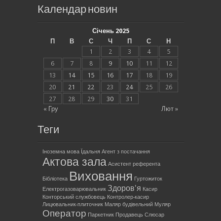
Календар новин
Січень 2025
П
В
С
Ч
П
С
Н
1
2
3
4
5
6
7
8
9
10
11
12
13
14
15
16
17
18
19
20
21
22
23
24
25
26
27
28
29
30
31
« Гру
Лют »
Теги
Іноземна мова
Їдальня
Агент з постачання
Актова зала
Асистент референта
Виховання
Бібліотека
Гуртожиток
Здоров'я
Електрогазоварювальник
Касир
Конторський службовець
Контролер-касир
Лицювальник-плиточник
Маляр будівельний
Муляр
Оператор
Паркетник
Продавець
Слюсар