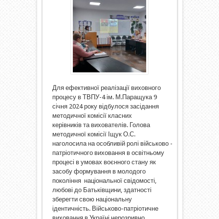
Для ефективної реалізації виховного
процесу в ТВПУ-4 ім. М.Паращука 9
січня 2024 року відбулося засідання
методичної комісії класних
керівників та вихователів. Голова
методичної комісії Іщук О.С.
наголосила на особливій ролі військово -
патріотичного виховання в освітньому
процесі в умовах воєнного стану як
засобу формування в молодого
покоління національної свідомості,
любові до Батьківщини, здатності
зберегти свою національну
ідентичність. Військово-патріотичне
виховання в Україні нерозривно