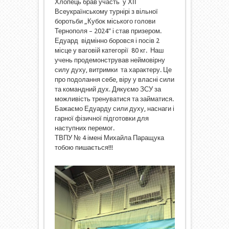
Хлопець брав участь у ХІІ
Всеукраїнському турнірі з вільної
боротьби „Кубок міського голови
Тернополя – 2024” і став призером.
Едуард відмінно боровся і посів 2
місце у ваговій категорії 80 кг. Наш
учень продемонстрував неймовірну
силу духу, витримки та характеру. Це
про подолання себе, віру у власні сили
та командний дух. Дякуємо ЗСУ за
можливість тренуватися та займатися.
Бажаємо Едуарду сили духу, наснаги і
гарної фізичної підготовки для
наступних перемог.
ТВПУ № 4 імені Михайла Паращука
тобою пишається!!!