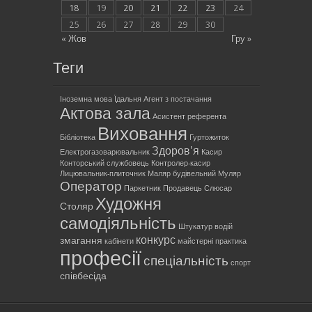
18
19
20
21
22
23
24
25
26
27
28
29
30
« Жов
Гру »
Теги
Іноземна мова
Їдальня
Агент з постачання
Актова зала
Асистент референта
Виховання
Бібліотека
Гуртожиток
Здоров'я
Електрогазоварювальник
Касир
Конторський службовець
Контролер-касир
Лицювальник-плиточник
Маляр будівельний
Муляр
Оператор
Паркетник
Продавець
Слюсар
Художня
Столяр
самодіяльність
Штукатур
водій
конкурс
змагання
кабінети
майстерні
практика
професії
спеціальність
спорт
співбесіда