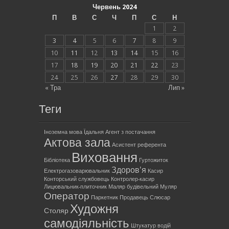
Червень 2024
П
В
С
Ч
П
С
Н
1
2
3
4
5
6
7
8
9
10
11
12
13
14
15
16
17
18
19
20
21
22
23
24
25
26
27
28
29
30
« Тра
Лип »
Теги
Іноземна мова
Їдальня
Агент з постачання
Актова зала
Асистент референта
Виховання
Бібліотека
Гуртожиток
Здоров'я
Електрогазоварювальник
Касир
Конторський службовець
Контролер-касир
Лицювальник-плиточник
Маляр будівельний
Муляр
Оператор
Паркетник
Продавець
Слюсар
Художня
Столяр
самодіяльність
Штукатур
водій