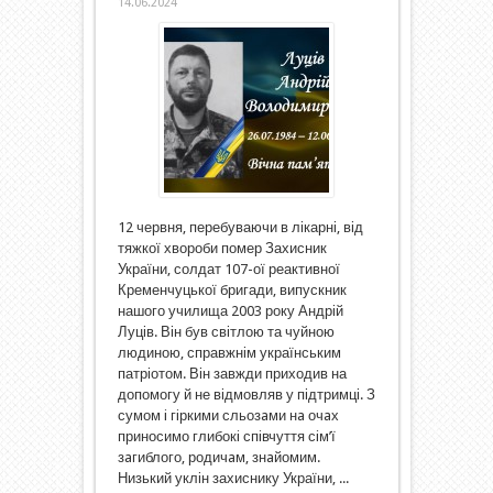
14.06.2024
12 червня, перебуваючи в лікарні, від
тяжкої хвороби помер Захисник
України, солдат 107-ої реактивної
Кременчуцької бригади, випускник
нашого училища 2003 року Андрій
Луців. Він був світлою та чуйною
людиною, справжнім українським
патріотом. Він завжди приходив на
допомогу й не відмовляв у підтримці. З
сумом i гiркими сльозaми нa очaх
приносимо глибокi спiвчуття сiм’ї
зaгиблого, родичaм, знaйомим.
Низький уклін захиснику України, ...