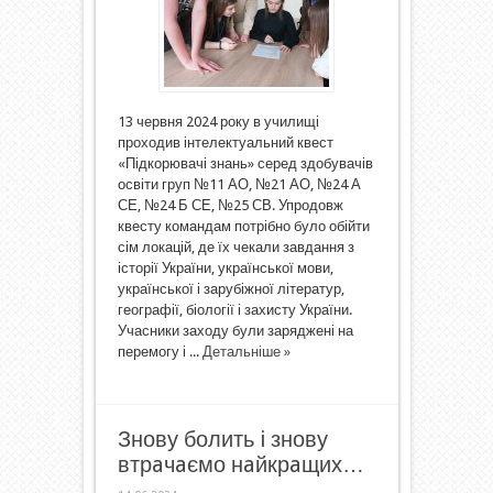
13 червня 2024 року в училищі
проходив інтелектуальний квест
«Підкорювачі знань» серед здобувачів
освіти груп №11 АО, №21 АО, №24 А
СЕ, №24 Б СЕ, №25 СВ. Упродовж
квесту командам потрібно було обійти
сім локацій, де їх чекали завдання з
історії України, української мови,
української і зарубіжної літератур,
географії, біології і захисту України.
Учасники заходу були заряджені на
перемогу і ...
Детальніше »
Знову болить i знову
втрaчaємо нaйкрaщих…