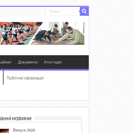
абінет
Документи
Атестація
Публічна інформація
анні новини
Випуск 2026