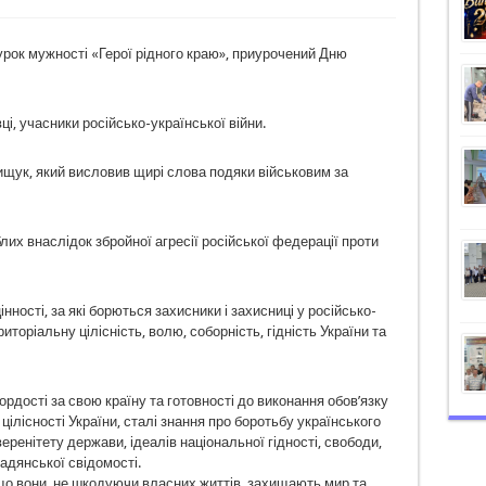
урок мужності «Герої рідного краю», приурочений Дню
і, учасники російсько-української війни.
ищук, який висловив щирі слова подяки військовим за
х внаслідок збройної агресії російської федерації проти
нності, за які борються захисники і захисниці у російсько-
риторіальну цілісність, волю, соборність, гідність України та
ордості за свою країну та готовності до виконання обов’язку
 цілісності України, сталі знання про боротьбу українського
ренітету держави, ідеалів національної гідності, свободи,
адянської свідомості.
що вони, не шкодуючи власних життів, захищають мир та