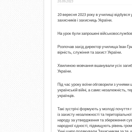
20.09.2023
20 вересня 2023 року в училищі відбувся 
захисників і захисниць України.
На урок були запрошені військовослужбовц
Розпочав захід директор училища Іван Гр
вірність, служіння та захист України.
Хвилиною мовчання вшанували усіх загибли
України.
Під час уроку воїни обговорили з учнями ці
українській війні, а саме: незалежність, те
українців.
Такі зустрічі формують у молоді почуття г
із захисту незалежності та територіальної
народу за утвердження та збереження суве
народної єдності, підвищують рівень гром
Учні щиро подякували Захисникам за те, 