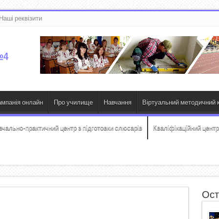
Наші реквізити
ампанія онлайн
Про училище
Навчання
Віртуальний методичний к
вчально-практичний центр з підготовки слюсарів
Кваліфікаційний центр
Ост