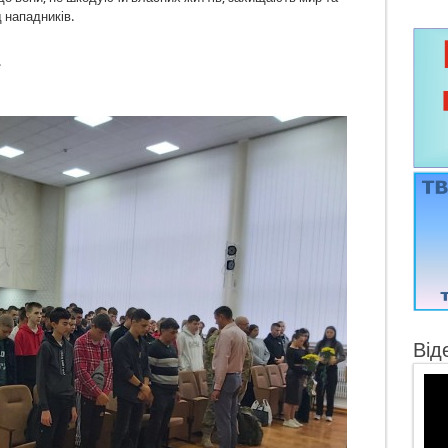
д нападників.
!
Від