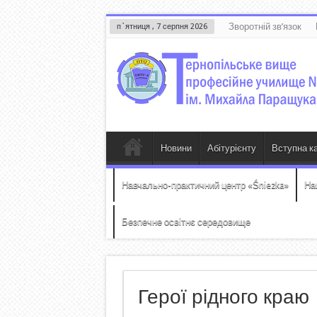
Зворотній зв’язок
п`ятниця , 7 серпня 2026
Новини
Абітурієнту
Вступна к
Навчально-практичний центр «Śniezka»
На
Безпечне освітнє середовище
Герої рідного краю