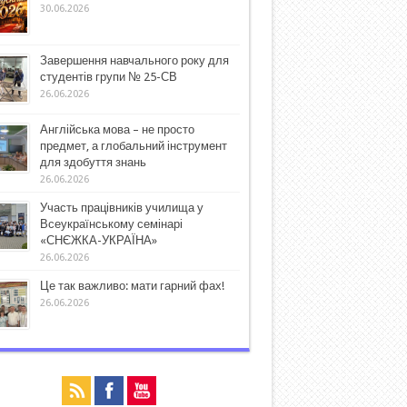
30.06.2026
Завершення навчального року для
студентів групи № 25-СВ
26.06.2026
Англійська мова – не просто
предмет, а глобальний інструмент
для здобуття знань
26.06.2026
Участь працівників училища у
Всеукраїнському семінарі
«СНЄЖКА-УКРАЇНА»
26.06.2026
Це так важливо: мати гарний фах!
26.06.2026