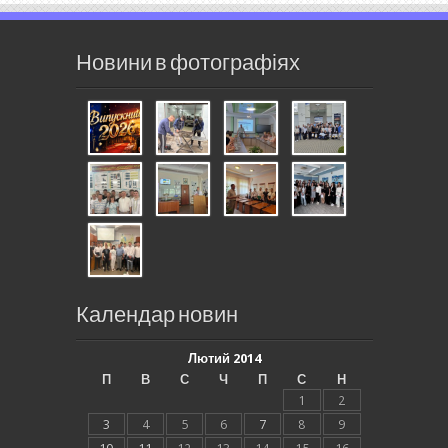
Новини в фотографіях
Календар новин
Лютий 2014
П
В
С
Ч
П
С
Н
1
2
3
4
5
6
7
8
9