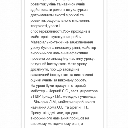
розвиток умінь та навичок учнів
здійснювати ремонт штукатурки з
дотриманням якості в роботі та
розвиток раціонального мислення,
творчості, уваги і
спостережливості.
Урок проходив в
майстерні штукатурних робіт.
Матеріально-технічне забезпечення
уроку було на високому рівні, майстер
виробничого навчання ефективно
провела організаційну частину уроку,
вступний інструктаж. Мети уроку
досягнуто, про що засвідчив
заключний інструктаж та виставлені
оцінки учням за виконану роботу.
На уроці були присутні: старший
майстер – Чорний С.О., заст. директора
з НВР Грищук І.М., методист училища
– Вівчарик Л.М., майстри виробничого
навчання Хома О.Є. та Брегін Г.П..
Присутні відмітили, що урок
виробничого навчання пройшов на
високому методичному рівні, з