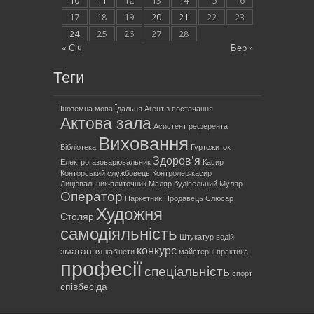
10
11
12
13
14
15
16
17
18
19
20
21
22
23
24
25
26
27
28
« Січ
Бер »
Теги
Іноземна мова
Їдальня
Агент з постачання
Актова зала
Асистент референта
Виховання
Бібліотека
Гуртожиток
Здоров'я
Електрогазоварювальник
Касир
Конторський службовець
Контролер-касир
Лицювальник-плиточник
Маляр будівельний
Муляр
Оператор
Паркетник
Продавець
Слюсар
Художня
Столяр
самодіяльність
Штукатур
водій
конкурс
змагання
кабінети
майстерні
практика
професії
спеціальність
спорт
співбесіда