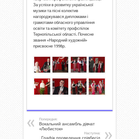
За успіхи в розвитку української
музики та пісні колектив
нагороджувався дипломами і
грамотами обласного управління
освіти та комітету профспілок
Тернопільської області. Почесне
звання «Народний художній»
присвоєне 1998р.
Попередня:
Вокальний ансамбль дівчат
«Любисток»
Наступна:
Графік проведення співбесід