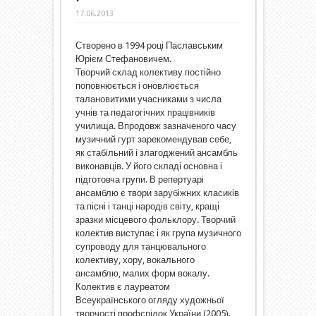
17.06.2013
Створено в 1994 році Паславським
Юрієм Стефановичем.
Творчий склад колективу постійно
поповнюється і оновлюється
талановитими учасниками з числа
учнів та педагогічних працівників
училища. Впродовж зазначеного часу
музичний гурт зарекомендував себе,
як стабільний і злагоджений ансамбль
виконавців. У його складі основна і
підготовча групи. В репертуарі
ансамблю є твори зарубіжних класиків
та пісні і танці народів світу, кращі
зразки місцевого фольклору. Творчий
колектив виступає і як група музичного
супроводу для танцювального
колективу, хору, вокального
ансамблю, малих форм вокалу.
Колектив є лауреатом
Всеукраїнського огляду художньої
творчості профспілок України (2005).